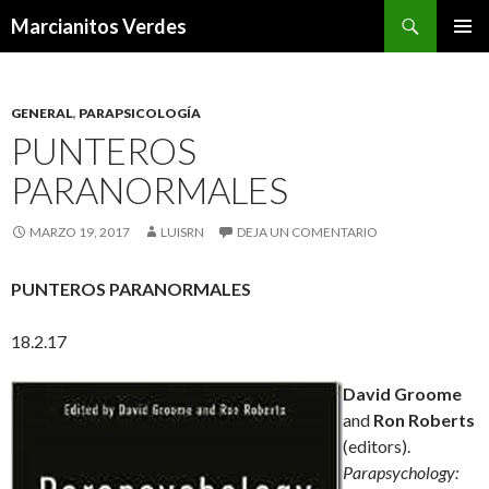
Buscar
Marcianitos Verdes
SALTAR
MENÚ
AL
PRINCI
CONTENIDO
GENERAL
,
PARAPSICOLOGÍA
PUNTEROS
PARANORMALES
MARZO 19, 2017
LUISRN
DEJA UN COMENTARIO
PUNTEROS PARANORMALES
18.2.17
David Groome
and
Ron Roberts
(editors).
Parapsychology: