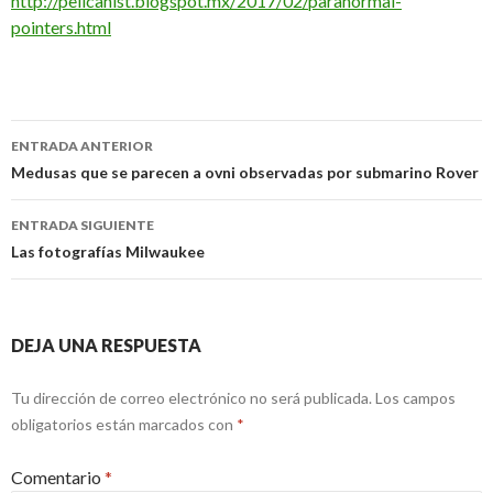
http://pelicanist.blogspot.mx/2017/02/paranormal-
pointers.html
Navegación
ENTRADA ANTERIOR
de
Medusas que se parecen a ovni observadas por submarino Rover
entradas
ENTRADA SIGUIENTE
Las fotografías Milwaukee
DEJA UNA RESPUESTA
Tu dirección de correo electrónico no será publicada.
Los campos
obligatorios están marcados con
*
Comentario
*