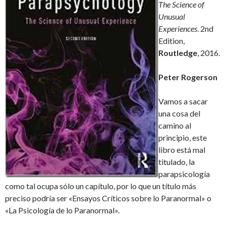
The Science of
Unusual
Experiences
. 2nd
Edition,
Routledge
, 2016.
Peter Rogerson
Vamos a sacar
una cosa del
camino al
principio, este
libro está mal
titulado, la
parapsicología
como tal ocupa sólo un capítulo, por lo que un título más
preciso podría ser «Ensayos Críticos sobre lo Paranormal» o
«La Psicología de lo Paranormal».