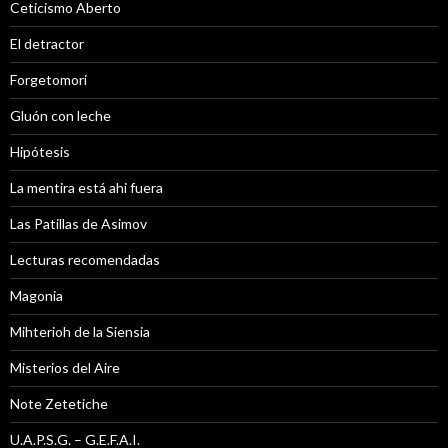
Ceticismo Aberto
El detractor
Forgetomori
Gluón con leche
Hipótesis
La mentira está ahi fuera
Las Patillas de Asimov
Lecturas recomendadas
Magonia
Mihterioh de la Siensia
Misterios del Aire
Note Zetetiche
U.A.P.S.G. – G.E.F.A.I.