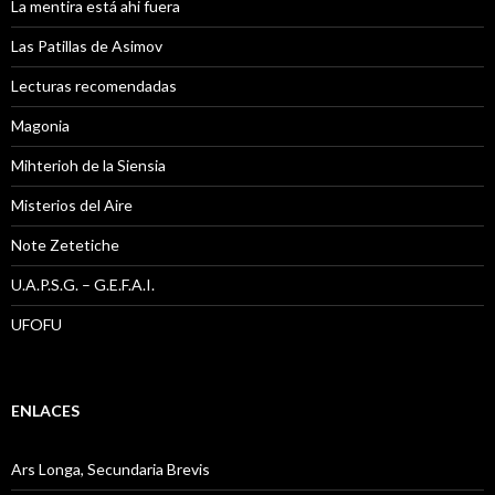
La mentira está ahi fuera
Las Patillas de Asimov
Lecturas recomendadas
Magonia
Mihterioh de la Siensia
Misterios del Aire
Note Zetetiche
U.A.P.S.G. – G.E.F.A.I.
UFOFU
ENLACES
Ars Longa, Secundaria Brevis