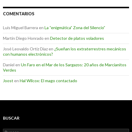
COMENTARIOS
Luis Miguel Barrera
en
La “enigmática” Zona del Silencio”
Martin Diego Honrado
en
Detector de platos voladores
José Leovaldo Ortiz Díaz
en
¿Sueñan los extraterrestres mecánicos
con humanos electrónicos?
Daniel
en
Un Faro en el Mar de los Sargazos: 20 años de Marcianitos
Verdes
Joost
en
Hal Wilcox: El mago contactado
BUSCAR
Buscar: