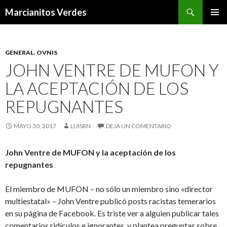
Buscar
Marcianitos Verdes
SALTAR
MENÚ
AL
PRINCI
CONTENIDO
GENERAL
,
OVNIS
JOHN VENTRE DE MUFON Y
LA ACEPTACIÓN DE LOS
REPUGNANTES
MAYO 30, 2017
LUISRN
DEJA UN COMENTARIO
John Ventre de MUFON y la aceptación de los
repugnantes
El miembro de MUFON – no sólo un miembro sino «director
multiestatal» – John Ventre publicó posts racistas temerarios
en su página de Facebook. Es triste ver a alguien publicar tales
comentarios ridículos e ignorantes, y plantea preguntas sobre