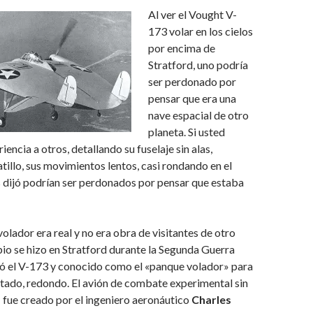
Al ver el Vought V-
173 volar en los cielos
por encima de
Stratford, uno podría
ser perdonado por
pensar que era una
nave espacial de otro
planeta. Si usted
iencia a otros, detallando su fuselaje sin alas,
atillo, sus movimientos lentos, casi rondando en el
les dijó podrían ser perdonados por pensar que estaba
volador era real y no era obra de visitantes de otro
io se hizo en Stratford durante la Segunda Guerra
mó el V-173 y conocido como el «panque volador» para
tado, redondo. El avión de combate experimental sin
» fue creado por el ingeniero aeronáutico
Charles