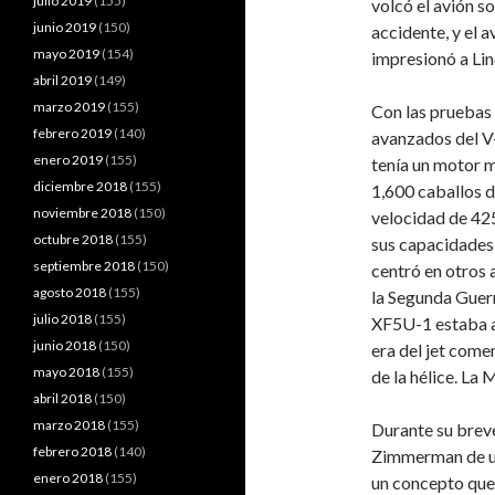
julio 2019
(155)
volcó el avión s
junio 2019
(150)
accidente, y el 
mayo 2019
(154)
impresionó a Li
abril 2019
(149)
marzo 2019
(155)
Con las pruebas 
febrero 2019
(140)
avanzados del V
enero 2019
(155)
tenía un motor 
diciembre 2018
(155)
1,600 caballos d
noviembre 2018
(150)
velocidad de 425
octubre 2018
(155)
sus capacidades
septiembre 2018
(150)
centró en otros 
agosto 2018
(155)
la Segunda Guerr
julio 2018
(155)
XF5U-1 estaba a
junio 2018
(150)
era del jet come
mayo 2018
(155)
de la hélice. La
abril 2018
(150)
marzo 2018
(155)
Durante su breve
febrero 2018
(140)
Zimmerman de un 
enero 2018
(155)
un concepto que 