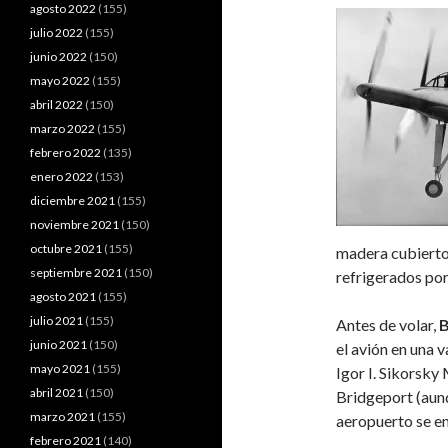
agosto 2022
(155)
julio 2022
(155)
junio 2022
(150)
mayo 2022
(155)
abril 2022
(150)
marzo 2022
(155)
febrero 2022
(135)
enero 2022
(153)
diciembre 2021
(155)
noviembre 2021
(150)
octubre 2021
(155)
madera cubierto 
septiembre 2021
(150)
refrigerados por
agosto 2021
(155)
julio 2021
(155)
Antes de volar,
B
junio 2021
(150)
el avión en una v
mayo 2021
(155)
Igor I. Sikorsky
abril 2021
(150)
Bridgeport (aunq
marzo 2021
(155)
aeropuerto se en
febrero 2021
(140)