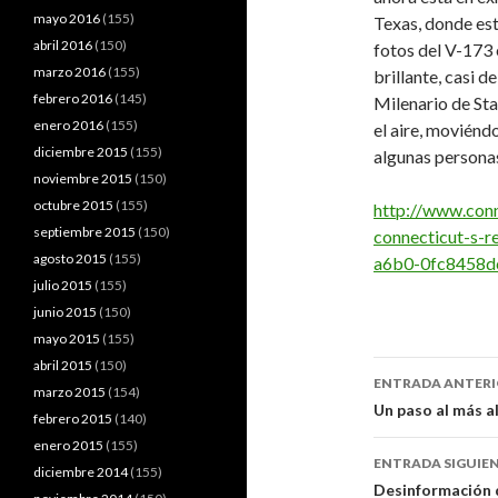
mayo 2016
(155)
Texas, donde est
abril 2016
(150)
fotos del V-173 
marzo 2016
(155)
brillante, casi 
febrero 2016
(145)
Milenario de Sta
enero 2016
(155)
el aire, moviénd
diciembre 2015
(155)
algunas persona
noviembre 2015
(150)
octubre 2015
(155)
http://www.conn
septiembre 2015
(150)
connecticut-s-r
agosto 2015
(155)
a6b0-0fc8458d
julio 2015
(155)
junio 2015
(150)
mayo 2015
(155)
abril 2015
(150)
Navegaci
ENTRADA ANTER
marzo 2015
(154)
de
Un paso al más a
febrero 2015
(140)
entradas
enero 2015
(155)
ENTRADA SIGUIE
diciembre 2014
(155)
Desinformación d