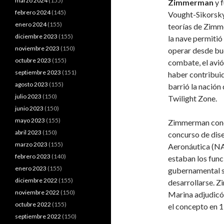
marzo 2024
(155)
Zimmerman
y 
febrero 2024
(145)
Vought-Sikorsky
enero 2024
(155)
teorías de Zimme
diciembre 2023
(155)
la nave permitió 
noviembre 2023
(150)
operar desde bu
octubre 2023
(155)
combate, el avió
septiembre 2023
(151)
haber contribuid
agosto 2023
(155)
barrió la nació
julio 2023
(150)
Twilight Zone.
junio 2023
(150)
mayo 2023
(155)
Zimmerman conci
abril 2023
(150)
concurso de dis
marzo 2023
(155)
Aeronáutica (NA
febrero 2023
(140)
estaban los func
enero 2023
(155)
gubernamental s
diciembre 2022
(155)
desarrollarse. Z
noviembre 2022
(150)
Marina adjudicó 
octubre 2022
(155)
el concepto en 
septiembre 2022
(150)