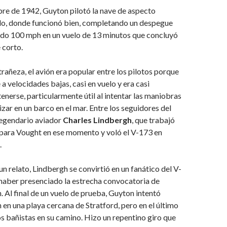
re de 1942, Guyton pilotó la nave de aspecto
elo, donde funcionó bien, completando un despegue
ndo 100 mph en un vuelo de 13 minutos que concluyó
 corto.
trañeza, el avión era popular entre los pilotos porque
a velocidades bajas, casi en vuelo y era casi
enerse, particularmente útil al intentar las maniobras
rizar en un barco en el mar. Entre los seguidores del
legendario aviador
Charles Lindbergh
, que trabajó
para Vought en ese momento y voló el V-173 en
.
n relato, Lindbergh se convirtió en un fanático del V-
haber presenciado la estrecha convocatoria de
. Al final de un vuelo de prueba, Guyton intentó
n en una playa cercana de Stratford, pero en el último
s bañistas en su camino. Hizo un repentino giro que