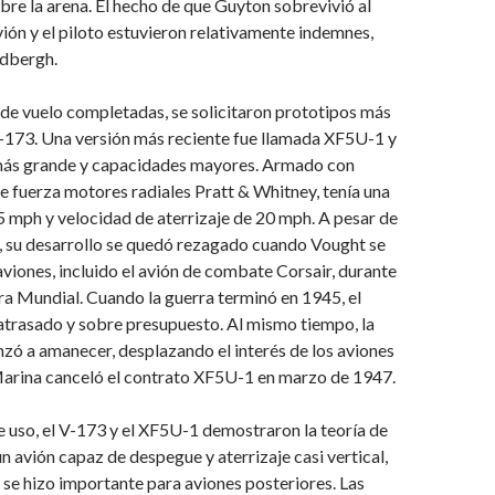
obre la arena. El hecho de que Guyton sobrevivió al
avión y el piloto estuvieron relativamente indemnes,
ndbergh.
de vuelo completadas, se solicitaron prototipos más
-173. Una versión más reciente fue llamada XF5U-1 y
más grande y capacidades mayores. Armado con
e fuerza motores radiales Pratt & Whitney, tenía una
 mph y velocidad de aterrizaje de 20 mph. A pesar de
, su desarrollo se quedó rezagado cuando Vought se
aviones, incluido el avión de combate Corsair, durante
a Mundial. Cuando la guerra terminó en 1945, el
trasado y sobre presupuesto. Al mismo tiempo, la
nzó a amanecer, desplazando el interés de los aviones
 Marina canceló el contrato XF5U-1 en marzo de 1947.
 uso, el V-173 y el XF5U-1 demostraron la teoría de
avión capaz de despegue y aterrizaje casi vertical,
se hizo importante para aviones posteriores. Las