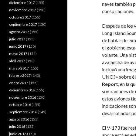
diciembre 2017
(155)
naves también p
noviembre 2017
(150)
conspiraciones.
octubre 2017
(155)
septiembre 2017
(150)
Después de los 
agosto 2017
(155)
Long Island Sou
julio 2017
(155)
de hablar de ext
junio 2017
(150)
el gobierno esta
mayo 2017
(155)
volante. Una his
abril 2017
(150)
avalancha de avi
marzo 2017
(155)
incluyó una ima
febrero 2017
(140)
UNO?» sobre él. E
enero 2017
(155)
Report
, en la q
diciembre 2016
(155)
son «aviones de 
noviembre 2016
(150)
estos aviones ti
octubre 2016
(155)
indicaciones son,
septiembre 2016
(145)
desarrollados p
agosto 2016
(155)
julio 2016
(155)
El V-173 fue re
junio 2016
(150)
ahora está en ex