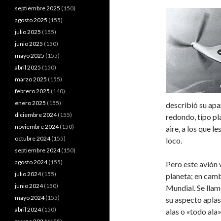
septiembre 2025
(150)
agosto 2025
(155)
julio 2025
(155)
junio 2025
(150)
mayo 2025
(155)
abril 2025
(150)
marzo 2025
(155)
febrero 2025
(140)
enero 2025
(155)
describió su apar
diciembre 2024
(155)
redondo, tipo pl
noviembre 2024
(150)
aire, a los que 
octubre 2024
(155)
loco.
septiembre 2024
(150)
agosto 2024
(155)
Pero este avión 
julio 2024
(155)
planeta; en camb
junio 2024
(150)
Mundial. Se lla
mayo 2024
(155)
su aspecto aplas
abril 2024
(150)
alas o «todo ala