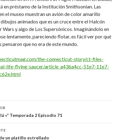
á en préstamo de la Institución Smithsonian. Las
en el museo muestran un avión de color amarillo
de dibujos animados que es un cruce entre el Halcón
r Wars y algo de Los Supersónicos. Imaginándolo en
ose lentamente, pareciendo flotar, es fácil ver por qué
s pensaron que no era de este mundo.
ecticutmag.com/the-connecticut-story/ct-files-
eal-life-flying-saucer/article_a436a4cc-51e7-11e7-
c62e.html
ón
IOR
llá «“ Temporada 2 Episodio 71
NTE
e un platillo estrellado