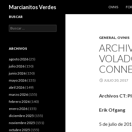
SALTAR AL CO
Buscar
Marcianitos Verdes
OVNIS
FO
BUSCAR
Buscar:
GENERAL
,
OVNIS
ARCHIV
ARCHIVOS
VOLAD
agosto 2026
(25)
CONNE
julio 2026
(150)
junio 2026
(150)
mayo 2026
(155)
JULIO 20, 2017
abril 2026
(149)
marzo 2026
(155)
Archivos CT: P
febrero 2026
(140)
enero 2026
(155)
Erik Ofgang
diciembre 2025
(155)
noviembre 2025
(151)
5 de julio de 20
octubre 2025
(155)