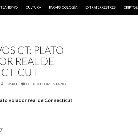
NTENIDO
RTEANISMO
CULTURA
PARAPSICOLOGÍA
EXTRATERRESTRES
CRIPTO
OS CT: PLATO
OR REAL DE
CTICUT
LUISRN
DEJA UN COMENTARIO
lato volador real de Connecticut
17