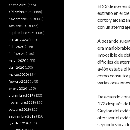
enero 2021
(155)
El 23 de noviemb
diciembre 2020
(155)
extraño en el ci
noviembre 2020
(150)
corto y alcanza
octubre 2020
(155)
con un aterrizaje
septiembre 2020
(150)
agosto 2020
(155)
A pesar de su ex
julio 2020
(154)
era maniobrable 
junio 2020
(150)
imposible de det
mayo 2020
(155)
difíciles de ater
abril 2020
(150)
avión estaba el 
marzo 2020
(154)
como consultor 
febrero 2020
(145)
varias ocasiones
enero 2020
(155)
diciembre 2019
(155)
De acuerdo con u
noviembre 2019
(150)
173 después de 
octubre 2019
(155)
Guyton del avión
septiembre 2019
(150)
aterrizar el avió
agosto 2019
(155)
segundo vio a do