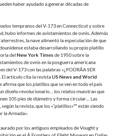
ueden haber ayudado a generar décadas de
vuelos tempranos del V-173 en Connecticut y sobre
nd, hubo informes de avistamientos de ovnis. Además
raterrestres, la nave alimentó la especulación de que
dounidense estaba desarrollando su propio platillo
toria del
New York Times
de 1950 sobre la
stamientos de ovnis en la posguerra americana
gen del V-173 con las palabras «¿PODRÃA SER
l artículo cita la revista
US News and World
ue afirma que los platillos que se ven en todo el país
un diseño revolucionario… los relatos muestran que
enen 105 pies de diámetro y forma circular… Las
 según la revista, que los «˜platillos»™ están siendo
or la Armada».
staurado por los antiguos empleados de Vought y
hibición en el Â Frontiers of Flight Museum en Dallas,