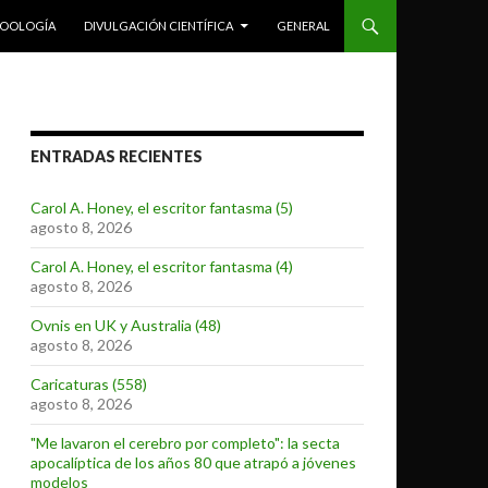
ZOOLOGÍA
DIVULGACIÓN CIENTÍFICA
GENERAL
ENTRADAS RECIENTES
Carol A. Honey, el escritor fantasma (5)
agosto 8, 2026
Carol A. Honey, el escritor fantasma (4)
agosto 8, 2026
Ovnis en UK y Australia (48)
agosto 8, 2026
Caricaturas (558)
agosto 8, 2026
"Me lavaron el cerebro por completo": la secta
apocalíptica de los años 80 que atrapó a jóvenes
modelos