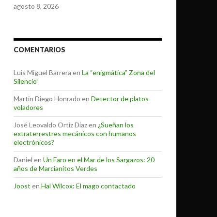
agosto 8, 2026
COMENTARIOS
Luis Miguel Barrera
en
La “enigmática” Zona del
Silencio”
Martin Diego Honrado
en
Detector de platos
voladores
José Leovaldo Ortiz Díaz
en
¿Sueñan los
extraterrestres mecánicos con humanos
electrónicos?
Daniel
en
Un Faro en el Mar de los Sargazos: 20
años de Marcianitos Verdes
Joost
en
Hal Wilcox: El mago contactado