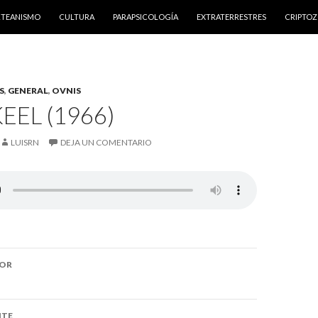
NTENIDO
RTEANISMO
CULTURA
PARAPSICOLOGÍA
EXTRATERRESTRES
CRIPTO
S
,
GENERAL
,
OVNIS
EEL (1966)
LUISRN
DEJA UN COMENTARIO
ón
IOR
NTE