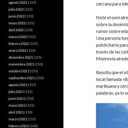
agosto 2022
(155)
cercana para iden
julio 2022
(155)
junio 2022
(150)
Noté el ovni alr
mayo 2022
(155)
sobre la desemb
abril 2022
(150)
rumor sobre ello
marzo 2022
(155)
Una persona tomó
febrero 2022
(135)
publicitario par
enero 2022
(153)
través de las co
diciembre 2021
(155)
Monrovia alrede
noviembre 2021
(150)
octubre 2021
(155)
Resulta que el o
septiembre 2021
(150)
local llamada «
agosto 2021
(155)
marihuana y otr
julio 2021
(155)
palabras, ya lo s
junio 2021
(150)
mayo 2021
(155)
abril 2021
(150)
marzo 2021
(155)
febrero 2021
(140)