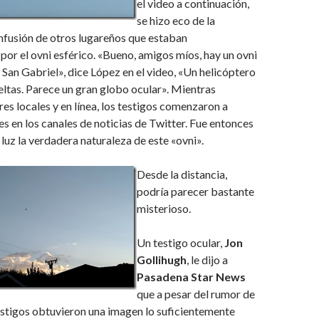
el video a continuación,
se hizo eco de la
onfusión de otros lugareños que estaban
or el ovni esférico. «Bueno, amigos míos, hay un ovni
e San Gabriel», dice López en el video, «Un helicóptero
eltas. Parece un gran globo ocular». Mientras
es locales y en línea, los testigos comenzaron a
s en los canales de noticias de Twitter. Fue entonces
 luz la verdadera naturaleza de este «ovni».
Desde la distancia,
podría parecer bastante
misterioso.
Un testigo ocular,
Jon
Gollihugh
, le dijo a
Pasadena Star News
que a pesar del rumor de
estigos obtuvieron una imagen lo suficientemente