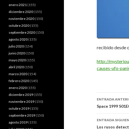
enero 2021
(155)
diciembre 2020
(155)
noviembre 2020
(150)
octubre 2020
(155)
septiembre 2020
(150)
agosto 2020
(155)
julio 2020
(154)
recibido desde q
junio 2020
(150)
mayo 2020
(155)
http://mysterio
abril 2020
(150)
causes-ufo-panic
marzo 2020
(154)
febrero 2020
(145)
enero 2020
(155)
diciembre 2019
(155)
Navegaci
ENTRADA ANTER
noviembre 2019
(150)
de
Space 1999 S01E0
octubre 2019
(155)
entradas
septiembre 2019
(150)
ENTRADA SIGUIE
agosto 2019
(155)
Los rusos detecta