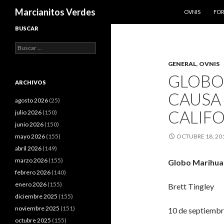
SALTAR AL CO
Buscar
Marcianitos Verdes
OVNIS
FO
BUSCAR
Buscar:
GENERAL
,
OVNIS
GLOBO
ARCHIVOS
CAUSA 
agosto 2026
(25)
CALIF
julio 2026
(150)
junio 2026
(150)
mayo 2026
(155)
OCTUBRE 18, 20
abril 2026
(149)
marzo 2026
(155)
Globo Marihuan
febrero 2026
(140)
enero 2026
(155)
Brett Tingley
diciembre 2025
(155)
noviembre 2025
(151)
10 de septiembr
octubre 2025
(155)