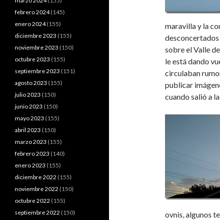
marzo 2024
(155)
febrero 2024
(145)
enero 2024
(155)
maravilla y la c
diciembre 2023
(155)
desconcertados p
noviembre 2023
(150)
sobre el Valle d
octubre 2023
(155)
le está dando vu
septiembre 2023
(151)
circulaban rumor
agosto 2023
(155)
publicar imágene
julio 2023
(150)
cuando salió a la
junio 2023
(150)
mayo 2023
(155)
abril 2023
(150)
marzo 2023
(155)
febrero 2023
(140)
enero 2023
(155)
diciembre 2022
(155)
noviembre 2022
(150)
octubre 2022
(155)
septiembre 2022
(150)
ovnis, algunos t