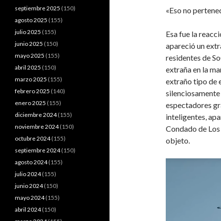
septiembre 2025
(150)
«Eso no pertenece
agosto 2025
(155)
julio 2025
(155)
Esa fue la reacc
junio 2025
(150)
apareció un extr
mayo 2025
(155)
residentes de So
abril 2025
(150)
extraña en la ma
marzo 2025
(155)
extraño tipo de 
febrero 2025
(140)
silenciosamente 
enero 2025
(155)
espectadores gr
diciembre 2024
(155)
inteligentes, ap
noviembre 2024
(150)
Condado de Los Ã
octubre 2024
(155)
objeto.
septiembre 2024
(150)
agosto 2024
(155)
julio 2024
(155)
junio 2024
(150)
mayo 2024
(155)
abril 2024
(150)