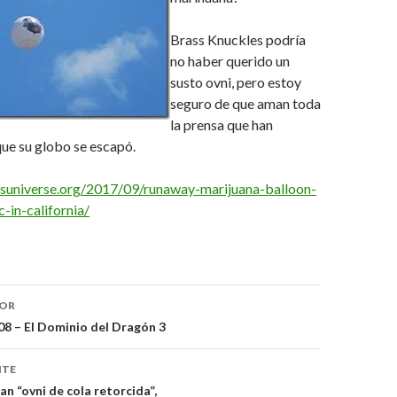
Brass Knuckles podría
no haber querido un
susto ovni, pero estoy
seguro de que aman toda
la prensa que han
ue su globo se escapó.
usuniverse.org/2017/09/runaway-marijuana-balloon-
-in-california/
ón
IOR
8 – El Dominio del Dragón 3
NTE
n “ovni de cola retorcida”,