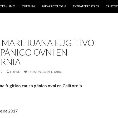
NTENIDO
RTEANISMO
CULTURA
PARAPSICOLOGÍA
EXTRATERRESTRES
CRIPTO
 MARIHUANA FUGITIVO
PÁNICO OVNI EN
ORNIA
17
LUISRN
DEJA UN COMENTARIO
a fugitivo causa pánico ovni en California
e de 2017