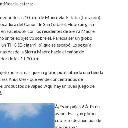
tificar la esfera:
ededor de las 10 a.m. de Monrovia. Estaba (flotando)
ocadura del Cañón de San Gabriel. Hubo un gran
 en Facebook con los residentes de Sierra Madre.
 un teleobjetivo sobre él. Parecía ser un globo
a un THC (E-cigarrillo) que se escapó. Lo seguí a
linas desde la Sierra Madre hacia el cañón de
dor de las 11:30 a.m.
bjeto no era más que un globo publicitando una tienda
Brass Knuckles» que vende concentrados de
os productos de vapeo. Aquí hay un buen juego de
é.
Â¡Es un pájaro! Â¡Es un
avión! Es… ¿un globo
cubierto de anuncios de
marihuana?