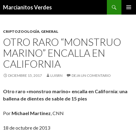
Buscar
Marcianitos Verdes
SALTAR
MENÚ
AL
PRINCI
CONTENIDO
CRIPTOZOOLOGÍA
,
GENERAL
OTRO RARO “MONSTRUO
MARINO” ENCALLA EN
CALIFORNIA
DICIEMBRE 15, 2017
LUISRN
DEJA UN COMENTARIO
Otro raro «monstruo marino» encalla en California: una
ballena de dientes de sable de 15 pies
Por
Michael Martinez
, CNN
18 de octubre de 2013