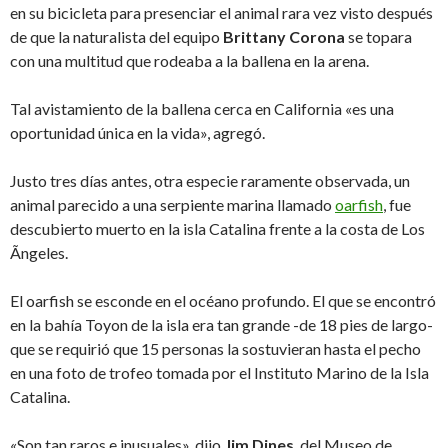
en su bicicleta para presenciar el animal rara vez visto después
de que la naturalista del equipo
Brittany Corona
se topara
con una multitud que rodeaba a la ballena en la arena.
Tal avistamiento de la ballena cerca en California «es una
oportunidad única en la vida», agregó.
Justo tres días antes, otra especie raramente observada, un
animal parecido a una serpiente marina llamado
oarfish
, fue
descubierto muerto en la isla Catalina frente a la costa de Los
Ãngeles.
El oarfish se esconde en el océano profundo. El que se encontró
en la bahía Toyon de la isla era tan grande -de 18 pies de largo-
que se requirió que 15 personas la sostuvieran hasta el pecho
en una foto de trofeo tomada por el Instituto Marino de la Isla
Catalina.
«Son tan raros e inusuales», dijo
Jim Dines
, del Museo de