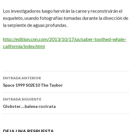
Los investigadores luego hervirán la carne y reconstruirán el
esqueleto, usando fotografías tomadas durante la disección de
la serpiente de aguas profundas.
http://edition.cnn.com/2013/10/17/us/saber-toothed-whale-
california/index.html
Navegación
ENTRADA ANTERIOR
de
Space 1999 S02E10 The Taybor
entradas
ENTRADA SIGUIENTE
Globster….balena rostrata
DEJA UNA RESPUESTA