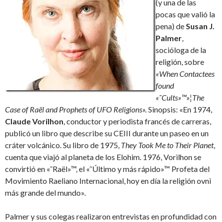
(y una de las
pocas que valió la
pena) de
Susan J.
Palmer
,
socióloga de la
religión, sobre
«When Contactees
found
«˜Cults»™»¦The
Case of Raël and Prophets of UFO Religions».
Sinopsis: «En 1974,
Claude Vorilhon
, conductor y periodista francés de carreras,
publicó un libro que describe su CEIII durante un paseo en un
cráter volcánico. Su libro de 1975,
They Took Me to Their Planet
,
cuenta que viajó al planeta de los Elohim. 1976, Vorilhon se
convirtió en «˜Raël»™, el «˜Último y más rápido»™ Profeta del
Movimiento Raeliano Internacional, hoy en día la religión ovni
más grande del mundo».
Palmer y sus colegas realizaron entrevistas en profundidad con