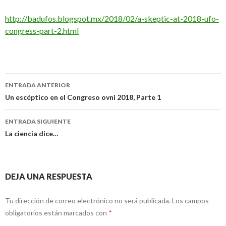
http://badufos.blogspot.mx/2018/02/a-skeptic-at-2018-ufo-
congress-part-2.html
Navegación
ENTRADA ANTERIOR
de
Un escéptico en el Congreso ovni 2018, Parte 1
entradas
ENTRADA SIGUIENTE
La ciencia dice…
DEJA UNA RESPUESTA
Tu dirección de correo electrónico no será publicada.
Los campos
obligatorios están marcados con
*