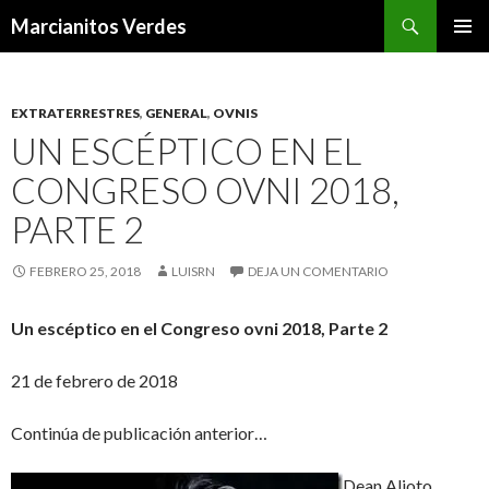
Buscar
Marcianitos Verdes
SALTAR
MENÚ
AL
PRINCI
CONTENIDO
EXTRATERRESTRES
,
GENERAL
,
OVNIS
UN ESCÉPTICO EN EL
CONGRESO OVNI 2018,
PARTE 2
FEBRERO 25, 2018
LUISRN
DEJA UN COMENTARIO
Un escéptico en el Congreso ovni 2018, Parte 2
21 de febrero de 2018
Continúa de publicación anterior…
Dean Alioto