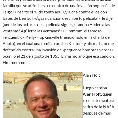
familia que se atrinchera en contra de una invasión hogareña de
«algo» (inserte el ruido tonto aquí), y lucha contra ellos con
bates de béisbol. «Â¡Esa canción describe tu película!», le dije
(uno de los actores de la película sigue gritando «Â¡cierra las
ventanas! Â¡Cierra las ventanas!»). Hmmmm, el famoso
«encuentro» Kelly-Hopkinsville (mencionado en la charla de
Alioto), en el cual una familia rural en Kentucky afirma haberse
defendido contra una invasión de «pequeños hombres verdes»,
ocurrió el 21 de agosto de 1955. El mismo año que esa canción.
Hmmmmmm…
Alan Holt
Luego estaba
Alan Holt
, quien
«recientemente se
retiró de la NASA
después de más