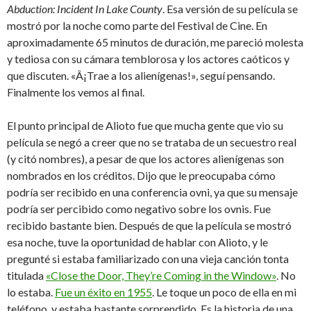
Abduction: Incident In Lake County
. Esa versión de su película se
mostró por la noche como parte del Festival de Cine. En
aproximadamente 65 minutos de duración, me pareció molesta
y tediosa con su cámara temblorosa y los actores caóticos y
que discuten. «Â¡Trae a los alienígenas!», seguí pensando.
Finalmente los vemos al final.
El punto principal de Alioto fue que mucha gente que vio su
película se negó a creer que no se trataba de un secuestro real
(y citó nombres), a pesar de que los actores alienígenas son
nombrados en los créditos. Dijo que le preocupaba cómo
podría ser recibido en una conferencia ovni, ya que su mensaje
podría ser percibido como negativo sobre los ovnis. Fue
recibido bastante bien. Después de que la película se mostró
esa noche, tuve la oportunidad de hablar con Alioto, y le
pregunté si estaba familiarizado con una vieja canción tonta
titulada
«Close the Door, They’re Coming in the Window»
. No
lo estaba.
Fue un éxito en 1955
. Le toque un poco de ella en mi
teléfono, y estaba bastante sorprendido. Es la historia de una