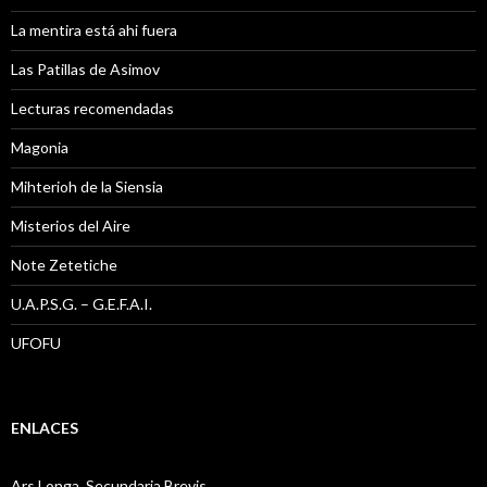
La mentira está ahi fuera
Las Patillas de Asimov
Lecturas recomendadas
Magonia
Mihterioh de la Siensia
Misterios del Aire
Note Zetetiche
U.A.P.S.G. – G.E.F.A.I.
UFOFU
ENLACES
Ars Longa, Secundaria Brevis