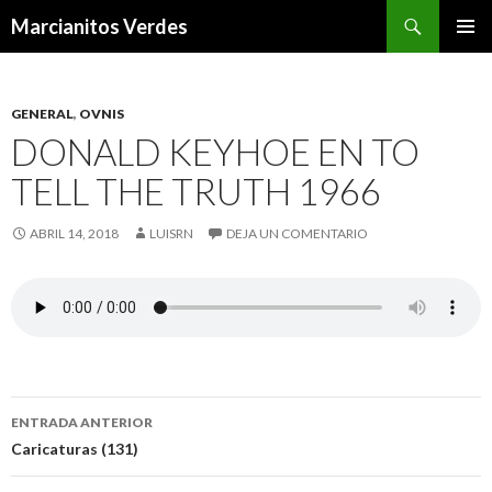
Buscar
Marcianitos Verdes
SALTAR
MENÚ
AL
PRINCI
CONTENIDO
GENERAL
,
OVNIS
DONALD KEYHOE EN TO
TELL THE TRUTH 1966
ABRIL 14, 2018
LUISRN
DEJA UN COMENTARIO
Navegación
ENTRADA ANTERIOR
de
Caricaturas (131)
entradas