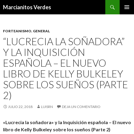
Buscar
Marcianitos Verdes
SALTAR
MENÚ
AL
PRINCI
CONTENIDO
FORTEANISMO
,
GENERAL
“LUCRECIA LA SOÑADORA”
Y LA INQUISICIÓN
ESPAÑOLA – EL NUEVO
LIBRO DE KELLY BULKELEY
SOBRE LOS SUEÑOS (PARTE
2)
JULIO 22, 2018
LUISRN
DEJA UN COMENTARIO
«Lucrecia la soñadora» y la Inquisición española – El nuevo
libro de Kelly Bulkeley sobre los sueños (Parte 2)