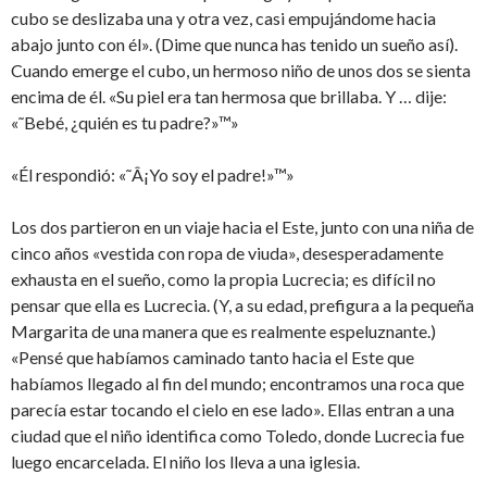
cubo se deslizaba una y otra vez, casi empujándome hacia
abajo junto con él». (Dime que nunca has tenido un sueño así).
Cuando emerge el cubo, un hermoso niño de unos dos se sienta
encima de él. «Su piel era tan hermosa que brillaba. Y … dije:
«˜Bebé, ¿quién es tu padre?»™»
«Él respondió: «˜Â¡Yo soy el padre!»™»
Los dos partieron en un viaje hacia el Este, junto con una niña de
cinco años «vestida con ropa de viuda», desesperadamente
exhausta en el sueño, como la propia Lucrecia; es difícil no
pensar que ella es Lucrecia. (Y, a su edad, prefigura a la pequeña
Margarita de una manera que es realmente espeluznante.)
«Pensé que habíamos caminado tanto hacia el Este que
habíamos llegado al fin del mundo; encontramos una roca que
parecía estar tocando el cielo en ese lado». Ellas entran a una
ciudad que el niño identifica como Toledo, donde Lucrecia fue
luego encarcelada. El niño los lleva a una iglesia.