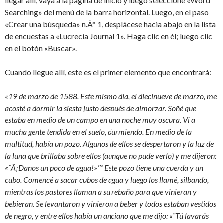
llegar allí, vaya a la página de inicio y luego seleccione «Word
Searching» del menú de la barra horizontal. Luego, en el paso
«Crear una búsqueda» n.Â° 1, desplácese hacia abajo en la lista
de encuestas a «Lucrecia Journal 1». Haga clic en él; luego clic
en el botón «Buscar».
Cuando llegue allí, este es el primer elemento que encontrará:
«19 de marzo de 1588. Este mismo día, el diecinueve de marzo, me
acosté a dormir la siesta justo después de almorzar. Soñé que
estaba en medio de un campo en una noche muy oscura. Vi a
mucha gente tendida en el suelo, durmiendo. En medio de la
multitud, había un pozo. Algunos de ellos se despertaron y la luz de
la luna que brillaba sobre ellos (aunque no pude verlo) y me dijeron:
«˜Â¡Danos un poco de agua!»™ Este pozo tiene una cuerda y un
cubo. Comencé a sacar cubos de agua y luego los llamé, silbando,
mientras los pastores llaman a su rebaño para que vinieran y
bebieran. Se levantaron y vinieron a beber y todos estaban vestidos
de negro, y entre ellos había un anciano que me dijo: «˜Tú lavarás