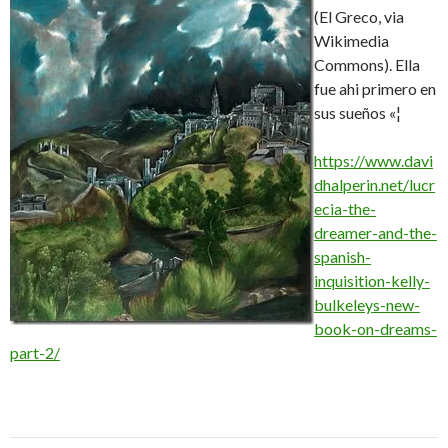
(El Greco, via
Wikimedia
Commons). Ella
fue ahi primero en
sus sueños «¦
https://www.davi
dhalperin.net/lucr
ecia-the-
dreamer-and-the-
spanish-
inquisition-kelly-
bulkeleys-new-
book-on-dreams-
part-2/