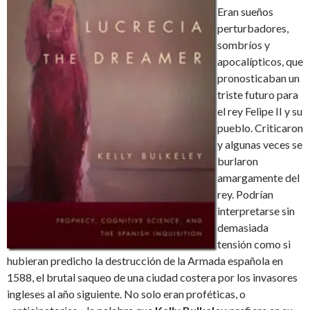
Eran sueños
perturbadores,
sombríos y
apocalípticos, que
pronosticaban un
triste futuro para
el rey Felipe II y su
pueblo. Criticaron
y algunas veces se
burlaron
amargamente del
rey. Podrían
interpretarse sin
demasiada
tensión como si
hubieran predicho la destrucción de la Armada española en
1588, el brutal saqueo de una ciudad costera por los invasores
ingleses al año siguiente. No solo eran proféticas, o