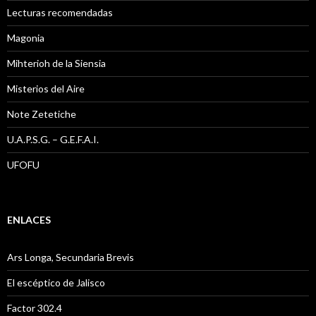
Lecturas recomendadas
Magonia
Mihterioh de la Siensia
Misterios del Aire
Note Zetetiche
U.A.P.S.G. – G.E.F.A.I.
UFOFU
ENLACES
Ars Longa, Secundaria Brevis
El escéptico de Jalisco
Factor 302.4