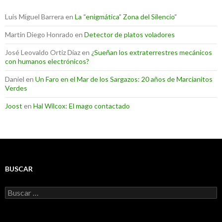
Luis Miguel Barrera
en
La “enigmática” Zona del Silencio”
Martin Diego Honrado
en
Detector de platos voladores
José Leovaldo Ortiz Díaz
en
¿Sueñan los extraterrestres mecánicos
con humanos electrónicos?
Daniel
en
Un Faro en el Mar de los Sargazos: 20 años de Marcianitos
Verdes
Joost
en
Hal Wilcox: El mago contactado
BUSCAR
Buscar: