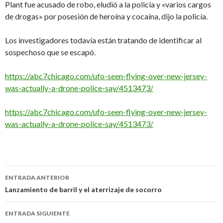
Plant fue acusado de robo, eludió a la policía y «varios cargos
de drogas» por posesión de heroína y cocaína, dijo la policía.
Los investigadores todavía están tratando de identificar al
sospechoso que se escapó.
https://abc7chicago.com/ufo-seen-flying-over-new-jersey-
was-actually-a-drone-police-say/4513473/
https://abc7chicago.com/ufo-seen-flying-over-new-jersey-
was-actually-a-drone-police-say/4513473/
Navegación
ENTRADA ANTERIOR
de
Lanzamiento de barril y el aterrizaje de socorro
entradas
ENTRADA SIGUIENTE