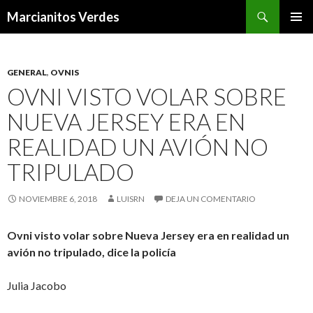
Buscar
Marcianitos Verdes
SALTAR
MENÚ
AL
PRINCI
CONTENIDO
GENERAL
,
OVNIS
OVNI VISTO VOLAR SOBRE
NUEVA JERSEY ERA EN
REALIDAD UN AVIÓN NO
TRIPULADO
NOVIEMBRE 6, 2018
LUISRN
DEJA UN COMENTARIO
Ovni visto volar sobre Nueva Jersey era en realidad un
avión no tripulado, dice la policía
Julia Jacobo