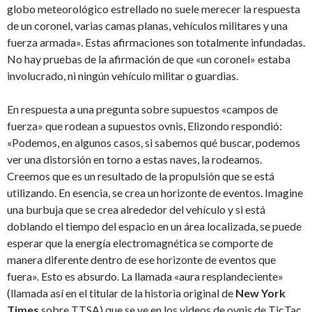
globo meteorológico estrellado no suele merecer la respuesta
de un coronel, varias camas planas, vehículos militares y una
fuerza armada». Estas afirmaciones son totalmente infundadas.
No hay pruebas de la afirmación de que «un coronel» estaba
involucrado, ni ningún vehículo militar o guardias.
En respuesta a una pregunta sobre supuestos «campos de
fuerza» que rodean a supuestos ovnis, Elizondo respondió:
«Podemos, en algunos casos, si sabemos qué buscar, podemos
ver una distorsión en torno a estas naves, la rodeamos.
Creemos que es un resultado de la propulsión que se está
utilizando. En esencia, se crea un horizonte de eventos. Imagine
una burbuja que se crea alrededor del vehículo y si está
doblando el tiempo del espacio en un área localizada, se puede
esperar que la energía electromagnética se comporte de
manera diferente dentro de ese horizonte de eventos que
fuera». Esto es absurdo. La llamada «aura resplandeciente»
(llamada así en el titular de la historia original de
New York
Times
sobre TTSA) que se ve en los videos de ovnis de TicTac