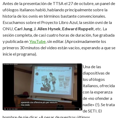
Antes de la presentación de TTSA el 27 de octubre, un panel de
ufólogos italianos habló, hablando principalmente sobre la
historia de los ovnis en términos bastante convencionales.
Escuchamos sobre el Proyecto Libro Azul, la sesión ovni de la
ONU,
Carl Jung
,
J. Allen Hynek
,
Edward Ruppelt
, etc. La
sesión completa, de casi cuatro horas de duración, fue grabada
y publicada en
YouTube
, sin editar. (Aproximadamente los
primeros 30 minutos del video están vacíos, esperando a que se
inicie el programa).
Una de las
diapositivas de
los ufólogos
italianos, ofrecida
con la esperanza
de «no ofender a
nadie» (!). Se trata
de SETI. El
hombre de pie dice: «A pesar de nuestros últimos