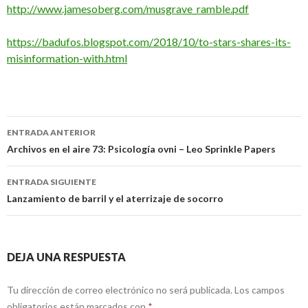
http://www.jamesoberg.com/musgrave_ramble.pdf
https://badufos.blogspot.com/2018/10/to-stars-shares-its-
misinformation-with.html
Navegación
ENTRADA ANTERIOR
de
Archivos en el aire 73: Psicología ovni – Leo Sprinkle Papers
entradas
ENTRADA SIGUIENTE
Lanzamiento de barril y el aterrizaje de socorro
DEJA UNA RESPUESTA
Tu dirección de correo electrónico no será publicada.
Los campos
obligatorios están marcados con
*