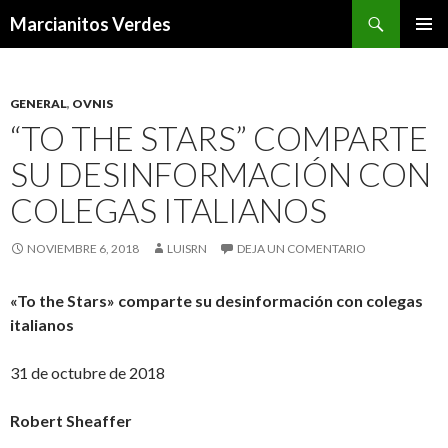
Buscar
Marcianitos Verdes
SALTAR
MENÚ
AL
PRINCI
CONTENIDO
GENERAL
,
OVNIS
“TO THE STARS” COMPARTE
SU DESINFORMACIÓN CON
COLEGAS ITALIANOS
NOVIEMBRE 6, 2018
LUISRN
DEJA UN COMENTARIO
«To the Stars» comparte su desinformación con colegas
italianos
31 de octubre de 2018
Robert Sheaffer