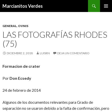
Buscar
Marcianitos Verdes
SALTAR
MENÚ
AL
PRINCI
CONTENIDO
GENERAL
,
OVNIS
LAS FOTOGRAFÍAS RHODES
(75)
DICIEMBRE 2, 2018
LUISRN
DEJA UN COMENTARIO
Formacion de crater
Por
Don Ecsedy
24 de febrero de 2014
Algunos de los documentos relevantes para Grado de
separación no se usaron debido a la falta de confirmación, pero