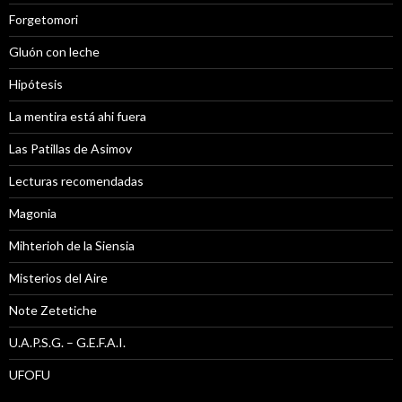
Forgetomori
Gluón con leche
Hipótesis
La mentira está ahi fuera
Las Patillas de Asimov
Lecturas recomendadas
Magonia
Mihterioh de la Siensia
Misterios del Aire
Note Zetetiche
U.A.P.S.G. – G.E.F.A.I.
UFOFU