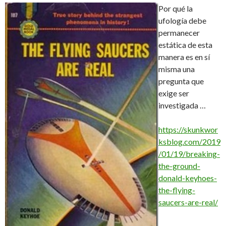
Por qué la
ufología debe
permanecer
estática de esta
manera es en sí
misma una
pregunta que
exige ser
investigada …
https://skunkwor
ksblog.com/2019
/01/19/breaking-
the-ground-
donald-keyhoes-
the-flying-
saucers-are-real/