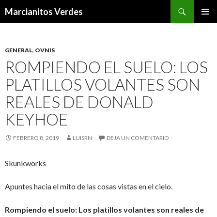
Buscar
Marcianitos Verdes
SALTAR
MENÚ
AL
PRINCI
CONTENIDO
GENERAL
,
OVNIS
ROMPIENDO EL SUELO: LOS
PLATILLOS VOLANTES SON
REALES DE DONALD
KEYHOE
FEBRERO 8, 2019
LUISRN
DEJA UN COMENTARIO
Skunkworks
Apuntes hacia el mito de las cosas vistas en el cielo.
Rompiendo el suelo: Los platillos volantes son reales de