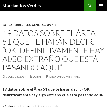
Buscar
Marcianitos Verdes
SALTAR
MENÚ
AL
PRINCI
CONTENIDO
EXTRATERRESTRES
,
GENERAL
,
OVNIS
19 DATOS SOBRE EL ÁREA
51 QUE TE HARÁN DECIR:
“OK, DEFINITIVAMENTE HAY
ALGO EXTRAÑO QUE ESTÁ
PASANDO AQUÍ”
JULIO 23, 2019
LUISRN
DEJA UN COMENTARIO
19 datos sobre el Ãrea 51 que te harán decir: «OK,
definitivamente hay algo extraño que está pasando aquí»
«Autorizado el uso de fuerza letal».