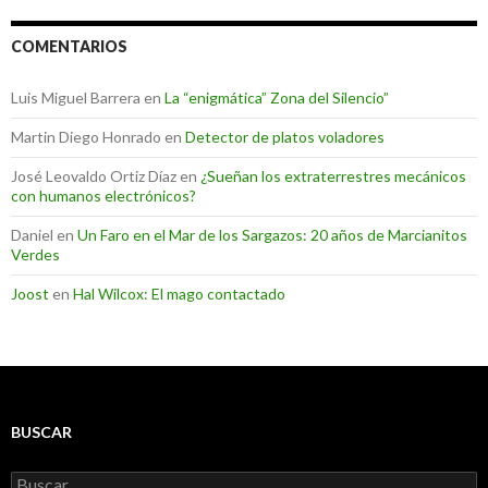
COMENTARIOS
Luis Miguel Barrera
en
La “enigmática” Zona del Silencio”
Martin Diego Honrado
en
Detector de platos voladores
José Leovaldo Ortiz Díaz
en
¿Sueñan los extraterrestres mecánicos
con humanos electrónicos?
Daniel
en
Un Faro en el Mar de los Sargazos: 20 años de Marcianitos
Verdes
Joost
en
Hal Wilcox: El mago contactado
BUSCAR
Buscar: