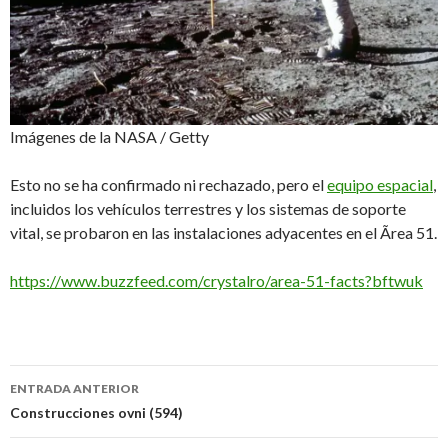
Imágenes de la NASA / Getty
Esto no se ha confirmado ni rechazado, pero el
equipo espacial
,
incluidos los vehículos terrestres y los sistemas de soporte
vital, se probaron en las instalaciones adyacentes en el Ãrea 51.
https://www.buzzfeed.com/crystalro/area-51-facts?bftwuk
Navegación
ENTRADA ANTERIOR
de
Construcciones ovni (594)