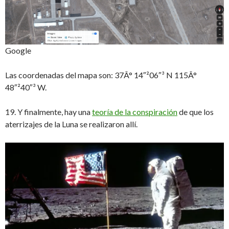
Google
Las coordenadas del mapa son: 37Â° 14″²06″³ N 115Â°
48″²40″³ W.
19. Y finalmente, hay una
teoría de la conspiración
de que los
aterrizajes de la Luna se realizaron allí.