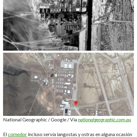
National Geographic / Google / Vía
nationalgeographic.com.au
El
comedor
incluso servía langostas y ostras en alguna ocasión