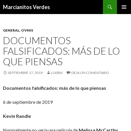
Buscar
Marcianitos Verdes
SALTAR
MENÚ
AL
PRINCI
CONTENIDO
GENERAL
,
OVNIS
DOCUMENTOS
FALSIFICADOS: MÁS DE LO
QUE PIENSAS
SEPTIEMBRE 17, 2019
LUISRN
DEJA UN COMENTARIO
Documentos falsificados: más de lo que piensas
6 de septiembre de 2019
Kevin Randle
Normalmente no vería una película de
Melissa McCarthy
.