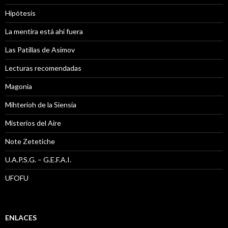
Hipótesis
La mentira está ahi fuera
Las Patillas de Asimov
Lecturas recomendadas
Magonia
Mihterioh de la Siensia
Misterios del Aire
Note Zetetiche
U.A.P.S.G. – G.E.F.A.I.
UFOFU
ENLACES