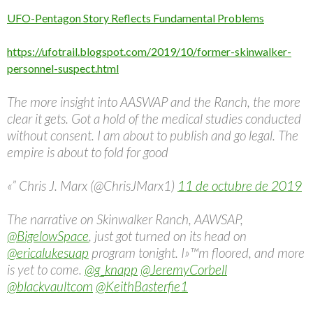
UFO-Pentagon Story Reflects Fundamental Problems
https://ufotrail.blogspot.com/2019/10/former-skinwalker-
personnel-suspect.html
The more insight into AASWAP and the Ranch, the more
clear it gets. Got a hold of the medical studies conducted
without consent. I am about to publish and go legal. The
empire is about to fold for good
«” Chris J. Marx (@ChrisJMarx1)
11 de octubre de 2019
The narrative on Skinwalker Ranch, AAWSAP,
@BigelowSpace
, just got turned on its head on
@ericalukesuap
program tonight. I»™m floored, and more
is yet to come.
@g_knapp
@JeremyCorbell
@blackvaultcom
@KeithBasterfie1