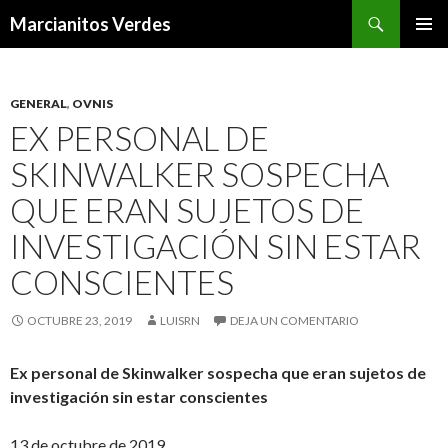
Buscar
Marcianitos Verdes
SALTAR
MENÚ
AL
PRINCI
CONTENIDO
GENERAL
,
OVNIS
EX PERSONAL DE
SKINWALKER SOSPECHA
QUE ERAN SUJETOS DE
INVESTIGACIÓN SIN ESTAR
CONSCIENTES
OCTUBRE 23, 2019
LUISRN
DEJA UN COMENTARIO
Ex personal de Skinwalker sospecha que eran sujetos de
investigación sin estar conscientes
13 de octubre de 2019