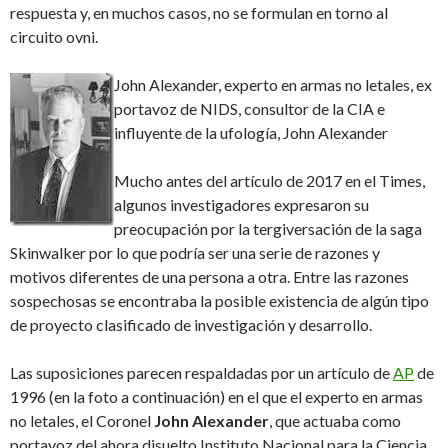
respuesta y, en muchos casos, no se formulan en torno al
circuito ovni.
John Alexander, experto en armas no letales, ex
portavoz de NIDS, consultor de la CIA e
influyente de la ufología, John Alexander
Mucho antes del artículo de 2017 en el Times,
algunos investigadores expresaron su
preocupación por la tergiversación de la saga
Skinwalker por lo que podría ser una serie de razones y
motivos diferentes de una persona a otra. Entre las razones
sospechosas se encontraba la posible existencia de algún tipo
de proyecto clasificado de investigación y desarrollo.
Las suposiciones parecen respaldadas por un artículo de
AP
de
1996 (en la foto a continuación) en el que el experto en armas
no letales, el Coronel
John Alexander
, que actuaba como
portavoz del ahora disuelto Instituto Nacional para la Ciencia