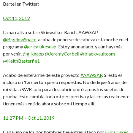
Bartel en Twitter:
Oct 11, 2019
La narrativa sobre Skinwalker Ranch, AAWSAP,
@BigelowSpace
, acaba de ponerse de cabeza esta noche en el
programa
@ericalukesuap
. Estoy anonadado, y aún hay más
por venir.
@g_knapp
@JeremyCorbell
@blackvaultcom
@KeithBasterfie1
Acabo de enterarme de este proyecto
#AAWSAP
. Si esto es
incluso un 1% cierto, quiero respuestas. No dediqué 6 años de
mi vida a SWR solo para descubrir que éramos los sujetos de
prueba. Esto cambia toda mi perspectiva y las cosas realmente
tienen más sentido ahora sobre mi tiempo allí.
11:27 PM – Oct 11, 2019
Cada uno de los dos hombres fue entrevistado por
Erica Lukes
.