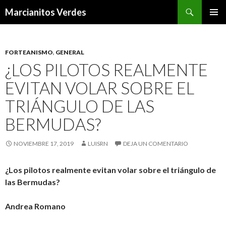
Buscar
Marcianitos Verdes
SALTAR
MENÚ
AL
PRINCI
CONTENIDO
FORTEANISMO
,
GENERAL
¿LOS PILOTOS REALMENTE
EVITAN VOLAR SOBRE EL
TRIÁNGULO DE LAS
BERMUDAS?
NOVIEMBRE 17, 2019
LUISRN
DEJA UN COMENTARIO
¿Los pilotos realmente evitan volar sobre el triángulo de
las Bermudas?
Andrea Romano