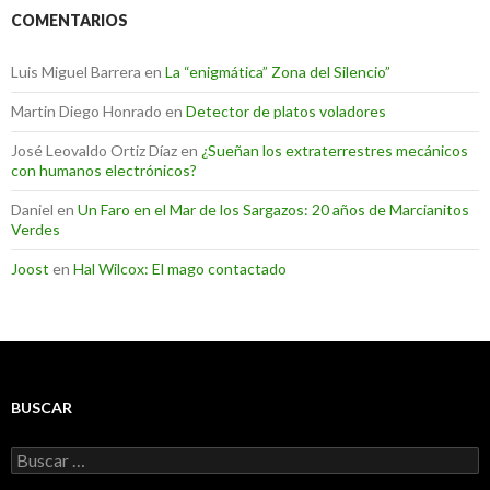
COMENTARIOS
Luis Miguel Barrera
en
La “enigmática” Zona del Silencio”
Martin Diego Honrado
en
Detector de platos voladores
José Leovaldo Ortiz Díaz
en
¿Sueñan los extraterrestres mecánicos
con humanos electrónicos?
Daniel
en
Un Faro en el Mar de los Sargazos: 20 años de Marcianitos
Verdes
Joost
en
Hal Wilcox: El mago contactado
BUSCAR
Buscar: