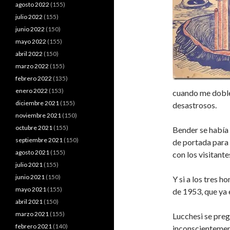
agosto 2022
(155)
julio 2022
(155)
junio 2022
(150)
mayo 2022
(155)
abril 2022
(150)
marzo 2022
(155)
febrero 2022
(135)
enero 2022
(153)
cuando me dobleg
diciembre 2021
(155)
desastrosos.
noviembre 2021
(150)
octubre 2021
(155)
Bender se había 
septiembre 2021
(150)
de portada para 
agosto 2021
(155)
con los visitante
julio 2021
(155)
junio 2021
(150)
Y si a los tres 
mayo 2021
(155)
de 1953, que ya 
abril 2021
(150)
marzo 2021
(155)
Lucchesi se preg
febrero 2021
(140)
inconscientement