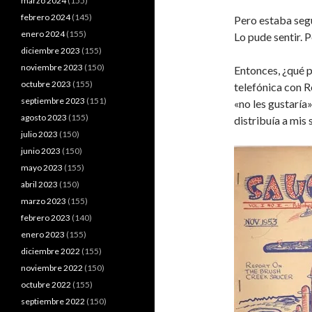
marzo 2024
(155)
febrero 2024
(145)
Pero estaba segu
enero 2024
(155)
Lo pude sentir. 
diciembre 2023
(155)
noviembre 2023
(150)
Entonces, ¿qué p
octubre 2023
(155)
telefónica con R
septiembre 2023
(151)
«no les gustaría
agosto 2023
(155)
distribuía a mis 
julio 2023
(150)
junio 2023
(150)
mayo 2023
(155)
abril 2023
(150)
marzo 2023
(155)
febrero 2023
(140)
enero 2023
(155)
diciembre 2022
(155)
noviembre 2022
(150)
octubre 2022
(155)
septiembre 2022
(150)