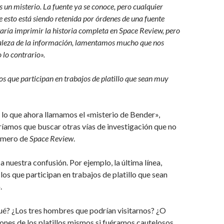
s un misterio. La fuente ya se conoce, pero cualquier
 esto está siendo retenida por órdenes de una fuente
taría imprimir la historia completa en Space Review, pero
raleza de la información, lamentamos mucho que nos
lo contrario».
s que participan en trabajos de platillo que sean muy
 lo que ahora llamamos el «misterio de Bender»,
íamos que buscar otras vías de investigación que no
número de
Space Review
.
a nuestra confusión. Por ejemplo, la última línea,
os que participan en trabajos de platillo que sean
.
ué? ¿Los tres hombres que podrían visitarnos? ¿O
ones de los platillos mismos si fuéramos cautelosos