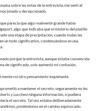
onaba sobre las notas de la entrevista, me sentí al
mocionado y decepcionado.
ue parecía que algo realmente grande había
geport, algo que indicaba que el misterio del platillo
zado una etapa de precipitación, cuando todas las
n en un todo significativo, condensándose en una
a.
nado porque la entrevista, aunque estaba convencida
ena de significado, solo aumentó mi confusión.
i mente roí otro pensamiento inquietante.
mprometió a mantener el secreto, seguramente no les
berts y Lucchesi ninguna información, si pudiera
velaría el secreto. Tal vez estaba deliberadamente
fundirnos, poniéndonos en el camino equivocado.