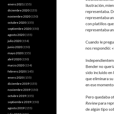
enero 2021
(155)
ilustración, mie
diciembre 2020
(155)
representaba. Do
noviembre 2020
(150)
representaba una
octubre 2020
(155)
con platillos qu
septiembre 2020
(150)
representaba una
agosto 2020
(155)
julio 2020
(154)
Cuando le pregun
junio 2020
(150)
nos respondió: 
mayo 2020
(155)
abril 2020
(150)
Independientemen
marzo 2020
(154)
Bender no querí
febrero 2020
(145)
sido incluido en
enero 2020
(155)
que eliminara s
diciembre 2019
(155)
en ese momento 
noviembre 2019
(150)
octubre 2019
(155)
Pero quedaba ot
septiembre 2019
(150)
Review
para repr
agosto 2019
(155)
de algún tipo so