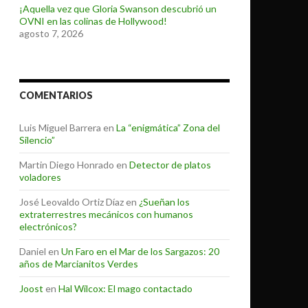
¡Aquella vez que Gloria Swanson descubrió un
OVNI en las colinas de Hollywood!
agosto 7, 2026
COMENTARIOS
Luis Miguel Barrera
en
La “enigmática” Zona del
Silencio”
Martin Diego Honrado
en
Detector de platos
voladores
José Leovaldo Ortiz Díaz
en
¿Sueñan los
extraterrestres mecánicos con humanos
electrónicos?
Daniel
en
Un Faro en el Mar de los Sargazos: 20
años de Marcianitos Verdes
Joost
en
Hal Wilcox: El mago contactado