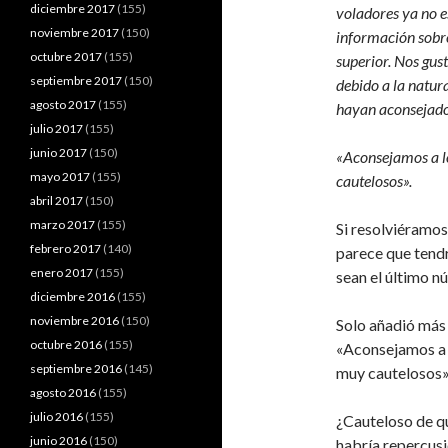
diciembre 2017
(155)
voladores ya no e
noviembre 2017
(150)
información sobre
octubre 2017
(155)
superior. Nos gus
septiembre 2017
(150)
debido a la natu
agosto 2017
(155)
hayan aconsejado 
julio 2017
(155)
junio 2017
(150)
«Aconsejamos a lo
mayo 2017
(155)
cautelosos».
abril 2017
(150)
marzo 2017
(155)
Si resolviéramos
febrero 2017
(140)
parece que tendr
enero 2017
(155)
sean el último 
diciembre 2016
(155)
noviembre 2016
(150)
Solo añadió más 
octubre 2016
(155)
«Aconsejamos a l
septiembre 2016
(145)
muy cautelosos»
agosto 2016
(155)
julio 2016
(155)
¿Cauteloso de q
junio 2016
(150)
habría repercusi