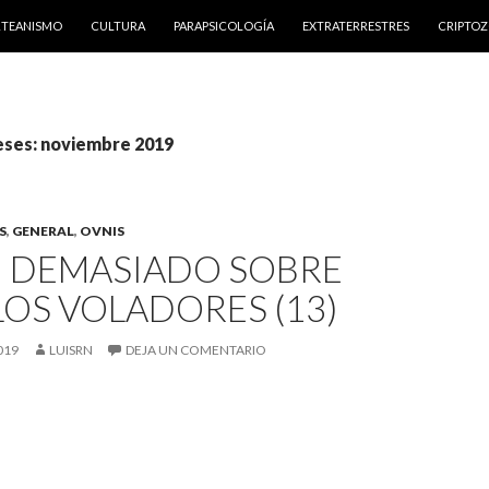
NTENIDO
RTEANISMO
CULTURA
PARAPSICOLOGÍA
EXTRATERRESTRES
CRIPTO
eses: noviembre 2019
S
,
GENERAL
,
OVNIS
N DEMASIADO SOBRE
LOS VOLADORES (13)
019
LUISRN
DEJA UN COMENTARIO