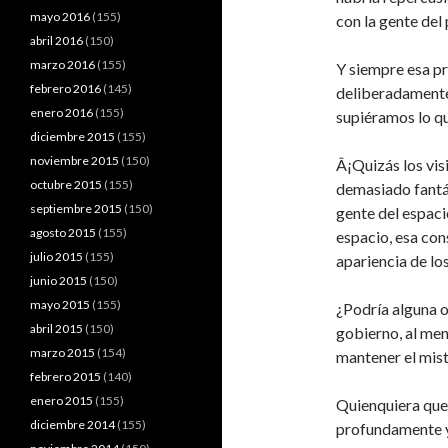
mayo 2016
(155)
con la gente del 
abril 2016
(150)
marzo 2016
(155)
Y siempre esa pr
febrero 2016
(145)
deliberadamente
enero 2016
(155)
supiéramos lo q
diciembre 2015
(155)
noviembre 2015
(150)
Â¡Quizás los vis
octubre 2015
(155)
demasiado fantás
septiembre 2015
(150)
gente del espacio
agosto 2015
(155)
espacio, esa con
julio 2015
(155)
apariencia de los
junio 2015
(150)
mayo 2015
(155)
¿Podría alguna o
abril 2015
(150)
gobierno, al men
marzo 2015
(154)
mantener el mis
febrero 2015
(140)
enero 2015
(155)
Quienquiera que 
diciembre 2014
(155)
profundamente y