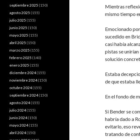
septiembre 2025
(150)
Mientras reflexi
agosto 2025
(155)
mismo tiempo e
julio 2025
(155)
junio 2025
(150)
Emocionado porq
mayo 2025
(155)
sucedido en Brid
abril 2025
(150)
casi había alcan
marzo 2025
(155)
pistas se uniría
febrero 2025
(140)
solución concret
enero 2025
(155)
diciembre 2024
(155)
Estaba decepcio
noviembre 2024
(150)
de que estaba ll
octubre 2024
(155)
septiembre 2024
(150)
En el fondo de m
agosto 2024
(155)
julio 2024
(155)
Si Bender se co
junio 2024
(150)
habría dado a Ro
mayo 2024
(155)
evitarlo, eso re
abril 2024
(150)
tratando de con