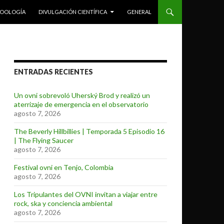
ZOOLOGÍA
DIVULGACIÓN CIENTÍFICA
GENERAL
ENTRADAS RECIENTES
Un ovni sobrevoló Uherský Brod y realizó un
aterrizaje de emergencia en el observatorio
agosto 7, 2026
The Beverly Hillbillies | Temporada 5 Episodio 16
| The Flying Saucer
agosto 7, 2026
Festival ovni en Tenjo, Colombia
agosto 7, 2026
Los Tripulantes del OVNI invitan a viajar entre
rock, ska y conciencia ambiental
agosto 7, 2026