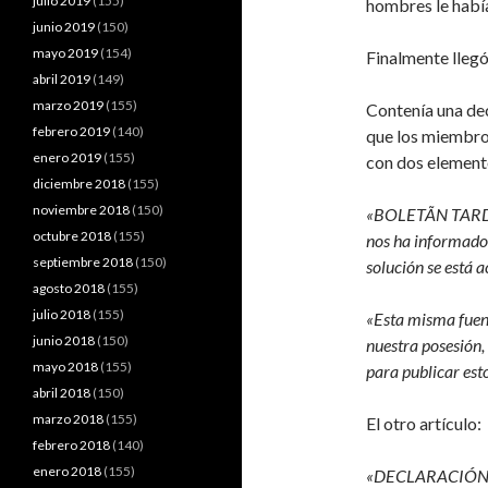
julio 2019
(155)
hombres le había
junio 2019
(150)
mayo 2019
(154)
Finalmente llegó
abril 2019
(149)
marzo 2019
(155)
Contenía una dec
febrero 2019
(140)
que los miembro
enero 2019
(155)
con dos elemento
diciembre 2018
(155)
noviembre 2018
(150)
«BOLETÃN TARDÃ
octubre 2018
(155)
nos ha informado q
septiembre 2018
(150)
solución se está a
agosto 2018
(155)
julio 2018
(155)
«Esta misma fuent
junio 2018
(150)
nuestra posesión,
mayo 2018
(155)
para publicar est
abril 2018
(150)
marzo 2018
(155)
El otro artículo:
febrero 2018
(140)
enero 2018
(155)
«DECLARACIÓN DE