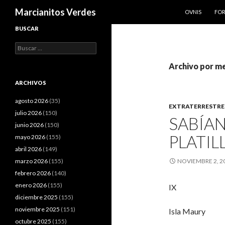
SALTAR AL CO
Buscar
Marcianitos Verdes
OVNIS
FO
BUSCAR
Buscar:
Archivo por m
ARCHIVOS
agosto 2026
(35)
EXTRATERRESTRE
julio 2026
(150)
SABÍA
junio 2026
(150)
PLATIL
mayo 2026
(155)
abril 2026
(149)
marzo 2026
(155)
NOVIEMBRE 2, 2
febrero 2026
(140)
enero 2026
(155)
IX
diciembre 2025
(155)
noviembre 2025
(151)
Isla Maury
octubre 2025
(155)