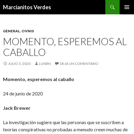
Buscar
Marcianitos Verdes
SALTAR
MENÚ
AL
PRINCI
CONTENIDO
GENERAL
,
OVNIS
MOMENTO, ESPEREMOS AL
CABALLO
JULIO 3, 2020
LUISRN
DEJA UN COMENTARIO
Momento, esperemos al caballo
24 de junio de 2020
Jack Brewer
La investigación sugiere que las personas que se suscriben a
teorías conspirativas no probadas a menudo creen muchas de