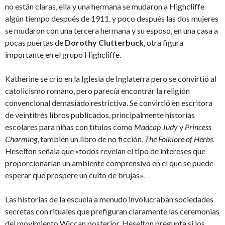
no están claras, ella y una hermana se mudaron a Highcliffe
algún tiempo después de 1911, y poco después las dos mujeres
se mudaron con una tercera hermana y su esposo, en una casa a
pocas puertas de
Dorothy Clutterbuck
, otra figura
importante en el grupo Highcliffe.
Katherine se crio en la Iglesia de Inglaterra pero se convirtió al
catolicismo romano, pero parecía encontrar la religión
convencional demasiado restrictiva. Se convirtió en escritora
de veintitrés libros publicados, principalmente historias
escolares para niñas con títulos como
Madcap Judy
y
Princess
Charming
, también un libro de no ficción,
The Folklore of Herbs
.
Heselton señala que «todos revelan el tipo de intereses que
proporcionarían un ambiente comprensivo en el que se puede
esperar que prospere un culto de brujas».
Las historias de la escuela a menudo involucraban sociedades
secretas con rituales que prefiguran claramente las ceremonias
del movimiento Wiccan posterior. Heselton pregunta si los