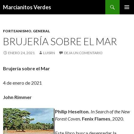
Buscar
Marcianitos Verdes
SALTAR
MENÚ
AL
PRINCI
CONTENIDO
FORTEANISMO
,
GENERAL
BRUJERÍA SOBRE EL MAR
ENERO 24, 2021
LUISRN
DEJA UN COMENTARIO
Brujería sobre el Mar
4 de enero de 2021
John Rimmer
Philip Heselton.
In Search of the New
Forest Coven
.
Fenix Flames
, 2020.
Este libro busca desenredar la