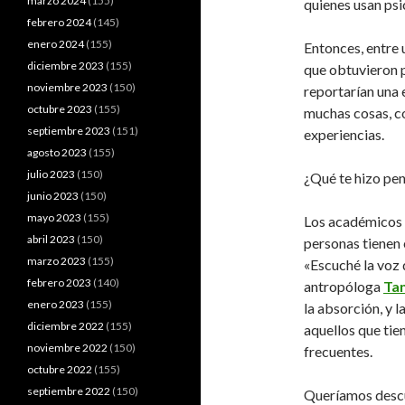
marzo 2024
(155)
quienes usan psi
febrero 2024
(145)
enero 2024
(155)
Entonces, entre
diciembre 2023
(155)
que obtuvieron 
noviembre 2023
(150)
reportarían una 
octubre 2023
(155)
muchas cosas, c
septiembre 2023
(151)
experiencias.
agosto 2023
(155)
julio 2023
(150)
¿Qué te hizo pens
junio 2023
(150)
mayo 2023
(155)
Los académicos 
abril 2023
(150)
personas tienen 
marzo 2023
(155)
«Escuché la voz 
febrero 2023
(140)
antropóloga
Ta
enero 2023
(155)
la absorción, y l
diciembre 2022
(155)
aquellos que tie
noviembre 2022
(150)
frecuentes.
octubre 2022
(155)
septiembre 2022
(150)
Queríamos descu