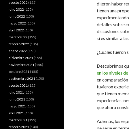
agosto 2022
(155)
dijeron haber re
julio 2022
(155)
tienen una prope
junio 2022
(150)
experimentando.
mayo 2022
(155)
detalles sobre c
abril 2022
(150)
discusiones sobr
marzo 2022
(155)
si es similar a l
febrero 2022
(135)
enero 2022
(153)
¿Cuáles fueron s
diciembre 2021
(155)
noviembre 2021
(150)
Descubrimos qu
octubre 2021
(155)
en los niveles d
septiembre 2021
(150)
en comparación c
agosto 2021
(155)
tuvieron experie
julio 2021
(155)
que tienen memor
junio 2021
(150)
experiencias ine
mayo 2021
(155)
que ahora consid
abril 2021
(150)
marzo 2021
(155)
Además, los espi
febrero 2021
(140)
de serie en térm