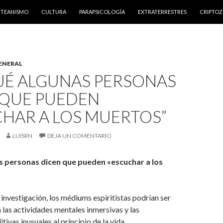
NTENIDO
RTEANISMO
CULTURA
PARAPSICOLOGÍA
EXTRATERRESTRES
CRIPTO
ENERAL
UÉ ALGUNAS PERSONAS
 QUE PUEDEN
HAR A LOS MUERTOS”
LUISRN
DEJA UN COMENTARIO
s personas dicen que pueden «escuchar a los
investigación, los médiums espiritistas podrían ser
las actividades mentales inmersivas y las
tivas inusuales al principio de la vida.