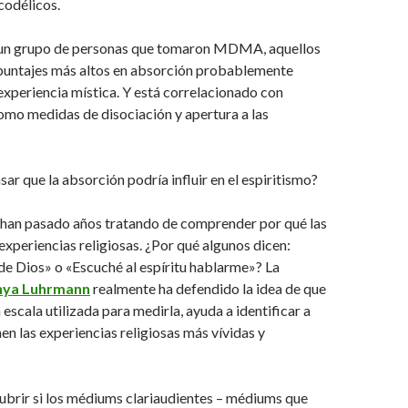
codélicos.
 un grupo de personas que tomaron MDMA, aquellos
puntajes más altos en absorción probablemente
experiencia mística. Y está correlacionado con
omo medidas de disociación y apertura a las
ar que la absorción podría influir en el espiritismo?
han pasado años tratando de comprender por qué las
experiencias religiosas. ¿Por qué algunos dicen:
de Dios» o «Escuché al espíritu hablarme»? La
nya Luhrmann
realmente ha defendido la idea de que
a escala utilizada para medirla, ayuda a identificar a
nen las experiencias religiosas más vívidas y
brir si los médiums clariaudientes – médiums que