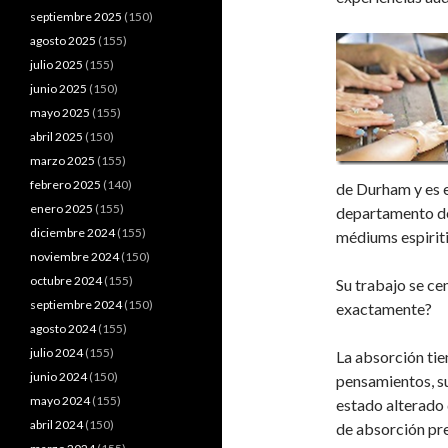
septiembre 2025
(150)
agosto 2025
(155)
julio 2025
(155)
junio 2025
(150)
mayo 2025
(155)
abril 2025
(150)
marzo 2025
(155)
febrero 2025
(140)
de Durham y es 
enero 2025
(155)
departamento de 
diciembre 2024
(155)
médiums espiriti
noviembre 2024
(150)
octubre 2024
(155)
Su trabajo se ce
septiembre 2024
(150)
exactamente?
agosto 2024
(155)
julio 2024
(155)
La absorción tie
junio 2024
(150)
pensamientos, s
mayo 2024
(155)
estado alterado 
abril 2024
(150)
de absorción pr