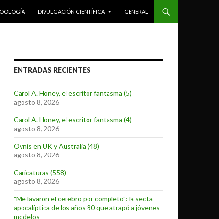
ZOOLOGÍA
DIVULGACIÓN CIENTÍFICA
GENERAL
ENTRADAS RECIENTES
Carol A. Honey, el escritor fantasma (5)
agosto 8, 2026
Carol A. Honey, el escritor fantasma (4)
agosto 8, 2026
Ovnis en UK y Australia (48)
agosto 8, 2026
Caricaturas (558)
agosto 8, 2026
"Me lavaron el cerebro por completo": la secta
apocalíptica de los años 80 que atrapó a jóvenes
modelos