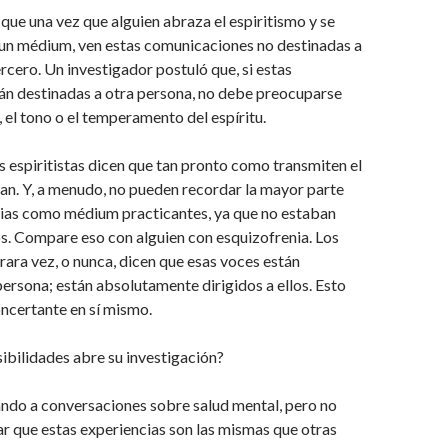
 que una vez que alguien abraza el espiritismo y se
 un médium, ven estas comunicaciones no destinadas a
tercero. Un investigador postuló que, si estas
án destinadas a otra persona, no debe preocuparse
, el tono o el temperamento del espíritu.
s espiritistas dicen que tan pronto como transmiten el
dan. Y, a menudo, no pueden recordar la mayor parte
cias como médium practicantes, ya que no estaban
os. Compare eso con alguien con esquizofrenia. Los
rara vez, o nunca, dicen que esas voces están
 persona; están absolutamente dirigidos a ellos. Esto
ncertante en sí mismo.
ibilidades abre su investigación?
ando a conversaciones sobre salud mental, pero no
r que estas experiencias son las mismas que otras