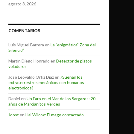
agosto 8, 2026
COMENTARIOS
Luis Miguel Barrera
en
La “enigmática” Zona del
Silencio”
Martin Diego Honrado
en
Detector de platos
voladores
José Leovaldo Ortiz Díaz
en
¿Sueñan los
extraterrestres mecánicos con humanos
electrónicos?
Daniel
en
Un Faro en el Mar de los Sargazos: 20
años de Marcianitos Verdes
Joost
en
Hal Wilcox: El mago contactado