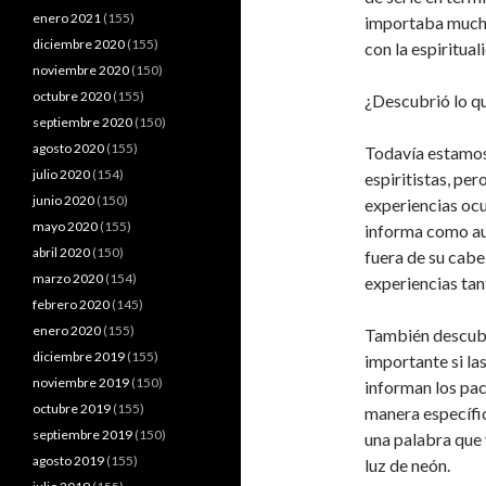
enero 2021
(155)
importaba mucho
diciembre 2020
(155)
con la espiritua
noviembre 2020
(150)
octubre 2020
(155)
¿Descubrió lo qu
septiembre 2020
(150)
agosto 2020
(155)
Todavía estamos
julio 2020
(154)
espiritistas, pe
junio 2020
(150)
experiencias ocu
mayo 2020
(155)
informa como aud
abril 2020
(150)
fuera de su cabe
marzo 2020
(154)
experiencias tan
febrero 2020
(145)
enero 2020
(155)
También descubr
diciembre 2019
(155)
importante si la
noviembre 2019
(150)
informan los pac
octubre 2019
(155)
manera específic
septiembre 2019
(150)
una palabra que 
agosto 2019
(155)
luz de neón.