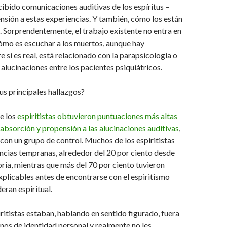
cibido comunicaciones auditivas de los espíritus –
nsión a estas experiencias. Y también, cómo los están
 Sorprendentemente, el trabajo existente no entra en
ómo es escuchar a los muertos, aunque hay
e si es real, está relacionado con la parapsicología o
as alucinaciones entre los pacientes psiquiátricos.
us principales hallazgos?
e los
espiritistas obtuvieron puntuaciones más altas
e absorción y propensión a las alucinaciones auditivas
,
on un grupo de control. Muchos de los espiritistas
ncias tempranas, alrededor del 20 por ciento desde
ia, mientras que más del 70 por ciento tuvieron
xplicables antes de encontrarse con el espiritismo
eran espiritual.
ritistas estaban, hablando en sentido figurado, fuera
inos de identidad personal y realmente no les