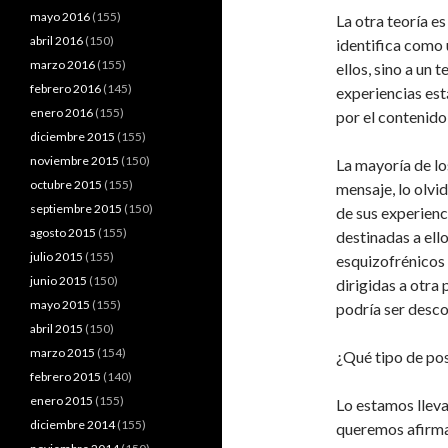
mayo 2016
(155)
La otra teoría es
abril 2016
(150)
identifica como
marzo 2016
(155)
ellos, sino a un 
febrero 2016
(145)
experiencias est
enero 2016
(155)
por el contenido
diciembre 2015
(155)
noviembre 2015
(150)
La mayoría de lo
octubre 2015
(155)
mensaje, lo olvi
septiembre 2015
(150)
de sus experien
agosto 2015
(155)
destinadas a ell
julio 2015
(155)
esquizofrénicos 
junio 2015
(150)
dirigidas a otra
mayo 2015
(155)
podría ser desco
abril 2015
(150)
marzo 2015
(154)
¿Qué tipo de pos
febrero 2015
(140)
enero 2015
(155)
Lo estamos llev
diciembre 2014
(155)
queremos afirma