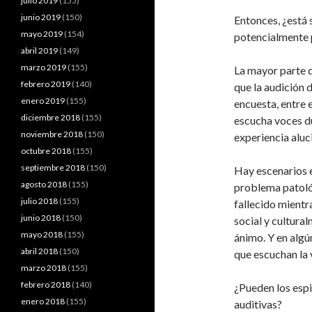
julio 2019
(155)
junio 2019
(150)
Entonces, ¿está
mayo 2019
(154)
potencialmente 
abril 2019
(149)
marzo 2019
(155)
La mayor parte d
febrero 2019
(140)
que la audición 
enero 2019
(155)
encuesta, entre e
diciembre 2018
(155)
escucha voces dur
noviembre 2018
(150)
experiencia aluc
octubre 2018
(155)
septiembre 2018
(150)
Hay escenarios e
agosto 2018
(155)
problema patológ
julio 2018
(155)
fallecido mientr
junio 2018
(150)
social y cultura
mayo 2018
(155)
ánimo. Y en algún
abril 2018
(150)
que escuchan la 
marzo 2018
(155)
febrero 2018
(140)
¿Pueden los espi
enero 2018
(155)
auditivas?