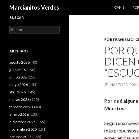
SALTAR AL CO
Buscar
Marcianitos Verdes
OVNIS
FO
BUSCAR
Buscar:
FORTEANISMO
,
G
POR Q
ARCHIVOS
DICEN
agosto 2026
(40)
“ESCUC
julio 2026
(150)
junio 2026
(150)
mayo 2026
(155)
MARZO 23, 2021
abril 2026
(149)
marzo 2026
(155)
Por qué alguna
febrero 2026
(140)
Muertos»
enero 2026
(155)
diciembre 2025
(155)
Según una nueva 
noviembre 2025
(151)
más propensos a 
octubre 2025
(155)
experiencias audi