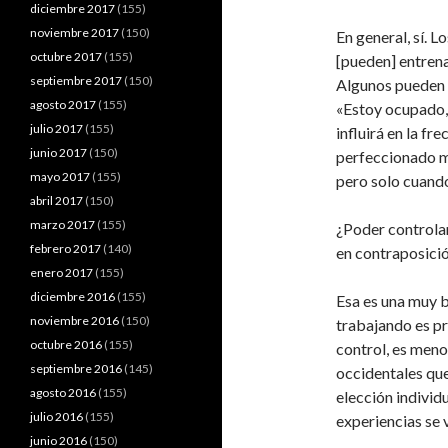
diciembre 2017
(155)
noviembre 2017
(150)
En general, sí. L
octubre 2017
(155)
[pueden] entrena
septiembre 2017
(150)
Algunos pueden i
agosto 2017
(155)
«Estoy ocupado, 
julio 2017
(155)
influirá en la fr
junio 2017
(150)
perfeccionado mi
mayo 2017
(155)
pero solo cuando
abril 2017
(150)
marzo 2017
(155)
¿Poder controlar
febrero 2017
(140)
en contraposició
enero 2017
(155)
diciembre 2016
(155)
Esa es una muy b
noviembre 2016
(150)
trabajando es pr
octubre 2016
(155)
control, es meno
septiembre 2016
(145)
occidentales que
agosto 2016
(155)
elección individ
julio 2016
(155)
experiencias se 
junio 2016
(150)