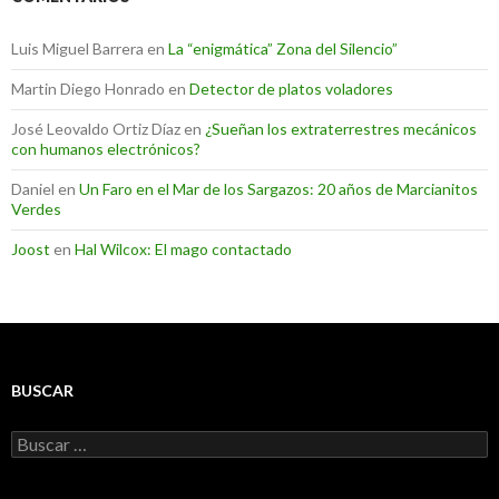
Luis Miguel Barrera
en
La “enigmática” Zona del Silencio”
Martin Diego Honrado
en
Detector de platos voladores
José Leovaldo Ortiz Díaz
en
¿Sueñan los extraterrestres mecánicos
con humanos electrónicos?
Daniel
en
Un Faro en el Mar de los Sargazos: 20 años de Marcianitos
Verdes
Joost
en
Hal Wilcox: El mago contactado
BUSCAR
Buscar: