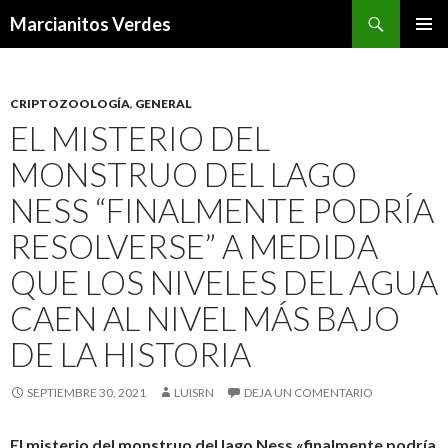
Buscar
Marcianitos Verdes
SALTAR
MENÚ
AL
PRINCI
CONTENIDO
CRIPTOZOOLOGÍA
,
GENERAL
EL MISTERIO DEL
MONSTRUO DEL LAGO
NESS “FINALMENTE PODRÍA
RESOLVERSE” A MEDIDA
QUE LOS NIVELES DEL AGUA
CAEN AL NIVEL MÁS BAJO
DE LA HISTORIA
SEPTIEMBRE 30, 2021
LUISRN
DEJA UN COMENTARIO
El misterio del monstruo del lago Ness «finalmente podría