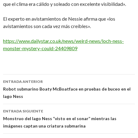
que el clima era cálido y soleado con excelente visibilidad».
El experto en avistamientos de Nessie afirma que «los
avistamientos son cada vez más creíbles».
https://www.dailystar.co.uk/news/weird-news/loch-ness-
monster-mystery-could-24409809
Navegación
ENTRADA ANTERIOR
de
Robot submarino Boaty McBoatface en pruebas de buceo en el
lago Ness
entradas
ENTRADA SIGUIENTE
Monstruo del lago Ness “visto en el sonar” mientras las
imágenes captan una criatura submarina