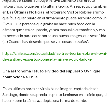
Algunas versiones atribuyen el avistamiento a un efecto
fotográfico, lo que sería la última teoría. Al respecto, y también
en
Las Últimas Noticias
, el fotógrafo
Víctor Robles
afirmó
que “cualquier punto en el firmamento puede ser visto como un
Ovni (…) La persona que graba no hace buen foco con la
cámara que está ocupando, ya sea manual o automático, y eso
es necesario para corroborar una buena imagen, que sea nítida
(…) Cuando hay desenfoques se ven cosas extrañas”.
https://chile.as.com/actualidad/las-tres-teorias-sobre-el-ovni-
de-santiago-expertos-ponen-la-mira-en-otro-lado-n/
Una astrónoma refutó el video del supuesto Ovni que
conmociona a Chile
En las últimas horas se viralizó una imagen, captada desde
Santiago, donde se aprecia un punto luminoso en el cielo que, al
hacer zoom la cámara, adopta una forma de rombo