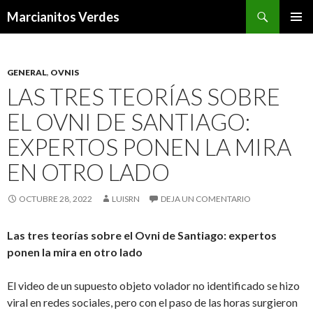
Buscar
Marcianitos Verdes
SALTAR
MENÚ
AL
PRINCI
CONTENIDO
GENERAL
,
OVNIS
LAS TRES TEORÍAS SOBRE
EL OVNI DE SANTIAGO:
EXPERTOS PONEN LA MIRA
EN OTRO LADO
OCTUBRE 28, 2022
LUISRN
DEJA UN COMENTARIO
Las tres teorías sobre el Ovni de Santiago: expertos
ponen la mira en otro lado
El video de un supuesto objeto volador no identificado se hizo
viral en redes sociales, pero con el paso de las horas surgieron