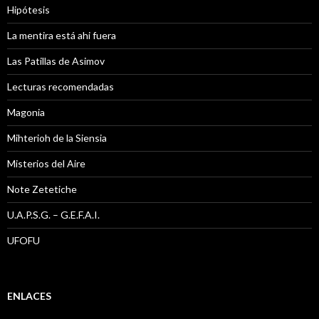
Hipótesis
La mentira está ahi fuera
Las Patillas de Asimov
Lecturas recomendadas
Magonia
Mihterioh de la Siensia
Misterios del Aire
Note Zetetiche
U.A.P.S.G. – G.E.F.A.I.
UFOFU
ENLACES