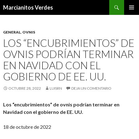
Buscar
Marcianitos Verdes
SALTAR
MENÚ
AL
PRINCI
CONTENIDO
GENERAL
,
OVNIS
LOS “ENCUBRIMIENTOS” DE
OVNIS PODRÍAN TERMINAR
EN NAVIDAD CON EL
GOBIERNO DE EE. UU.
OCTUBRE 28, 2022
LUISRN
DEJA UN COMENTARIO
Los “encubrimientos” de ovnis podrían terminar en
Navidad con el gobierno de EE. UU.
18 de octubre de 2022