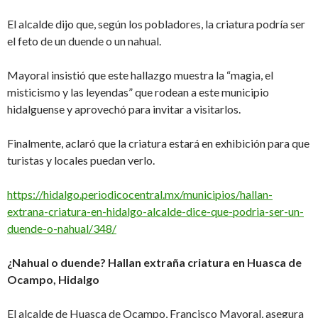
El alcalde dijo que, según los pobladores, la criatura podría ser
el feto de un duende o un nahual.
Mayoral insistió que este hallazgo muestra la “magia, el
misticismo y las leyendas” que rodean a este municipio
hidalguense y aprovechó para invitar a visitarlos.
Finalmente, aclaró que la criatura estará en exhibición para que
turistas y locales puedan verlo.
https://hidalgo.periodicocentral.mx/municipios/hallan-
extrana-criatura-en-hidalgo-alcalde-dice-que-podria-ser-un-
duende-o-nahual/348/
¿Nahual o duende? Hallan extraña criatura en Huasca de
Ocampo, Hidalgo
El alcalde de Huasca de Ocampo, Francisco Mayoral, asegura