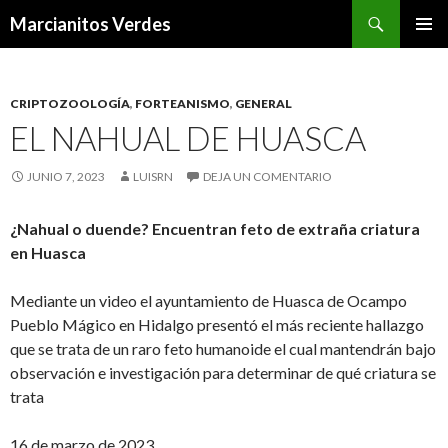
Buscar
Marcianitos Verdes
SALTAR
MENÚ
AL
PRINCI
CONTENIDO
CRIPTOZOOLOGÍA
,
FORTEANISMO
,
GENERAL
EL NAHUAL DE HUASCA
JUNIO 7, 2023
LUISRN
DEJA UN COMENTARIO
¿Nahual o duende? Encuentran feto de extraña criatura
en Huasca
Mediante un video el ayuntamiento de Huasca de Ocampo
Pueblo Mágico en Hidalgo presentó el más reciente hallazgo
que se trata de un raro feto humanoide el cual mantendrán bajo
observación e investigación para determinar de qué criatura se
trata
16 de marzo de 2023