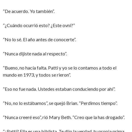
“De acuerdo. Yo también”.
“¿Cuándo ocurrió esto? ¿Este ovni?”
“No lo sé. El año antes de conocerte”.
“Nunca dijiste nada al respecto”.
“Bueno, no hacía falta. Patti y yo se lo contamos a todo el
mundo en 1973, y todos se rieron”.
“Eso no fue nada. Ustedes estaban conduciendo por ahí”.
“No, no lo estábamos”, se quejó Brian. “Perdimos tiempo”.
“Nunca creeré eso”, rió Mary Beth. “Creo que la has drogado”.
“¿Patti? Ella es una biblista. Te dijo la verdad, tu propia prima.