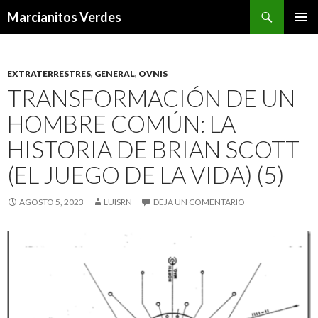
Buscar
Marcianitos Verdes
SALTAR
MENÚ
AL
PRINCI
CONTENIDO
EXTRATERRESTRES
,
GENERAL
,
OVNIS
TRANSFORMACIÓN DE UN
HOMBRE COMÚN: LA
HISTORIA DE BRIAN SCOTT
(EL JUEGO DE LA VIDA) (5)
AGOSTO 5, 2023
LUISRN
DEJA UN COMENTARIO