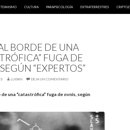
NTENIDO
RTEANISMO
CULTURA
PARAPSICOLOGÍA
EXTRATERRESTRES
CRIPTO
 AL BORDE DE UNA
TRÓFICA” FUGA DE
 SEGÚN “EXPERTOS”
23
LUISRN
DEJA UN COMENTARIO
 de una “catastrófica” fuga de ovnis, según