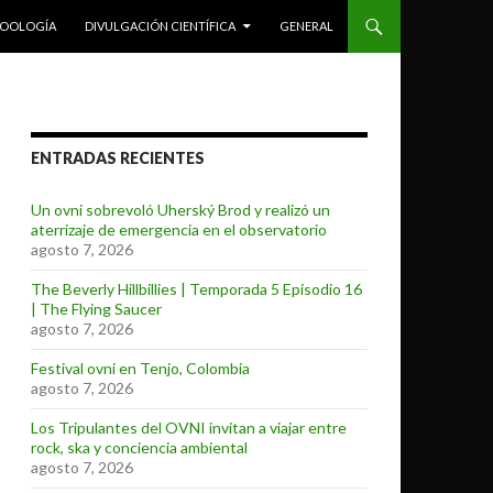
ZOOLOGÍA
DIVULGACIÓN CIENTÍFICA
GENERAL
ENTRADAS RECIENTES
Un ovni sobrevoló Uherský Brod y realizó un
aterrizaje de emergencia en el observatorio
agosto 7, 2026
The Beverly Hillbillies | Temporada 5 Episodio 16
| The Flying Saucer
agosto 7, 2026
Festival ovni en Tenjo, Colombia
agosto 7, 2026
Los Tripulantes del OVNI invitan a viajar entre
rock, ska y conciencia ambiental
agosto 7, 2026