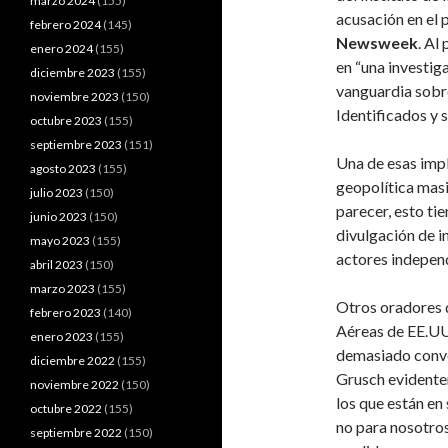
marzo 2024
(155)
acusación en el 
febrero 2024
(145)
Newsweek
. Al
enero 2024
(155)
en “una investig
diciembre 2023
(155)
vanguardia sobr
noviembre 2023
(150)
Identificados y 
octubre 2023
(155)
septiembre 2023
(151)
Una de esas impli
agosto 2023
(155)
geopolítica masi
julio 2023
(150)
parecer, esto tie
junio 2023
(150)
divulgación de i
mayo 2023
(155)
actores independ
abril 2023
(150)
marzo 2023
(155)
Otros oradores d
febrero 2023
(140)
Aéreas de EE.U
enero 2023
(155)
demasiado conven
diciembre 2022
(155)
Grusch evidente
noviembre 2022
(150)
los que están en
octubre 2022
(155)
no para nosotros
septiembre 2022
(150)