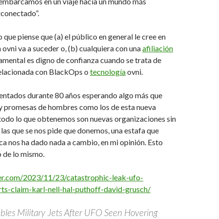
embarcamos en un viaje hacia un mundo más
rconectado”.
 que piense que (a) el público en general le cree en
n ovni va a suceder o, (b) cualquiera con una
afiliación
mental es digno de confianza cuando se trata de
relacionada con BlackOps o
tecnología
ovni.
ntados durante 80 años esperando algo más que
 y promesas de hombres como los de esta nueva
 todo lo que obtenemos son nuevas organizaciones sin
 las que se nos pide que donemos, una estafa que
ca nos ha dado nada a cambio, en mi opinión. Esto
 de lo mismo.
ller.com/2023/11/23/catastrophic-leak-ufo-
ts-claim-karl-nell-hal-puthoff-david-grusch/
les Military Jets After UFO Seen Hovering