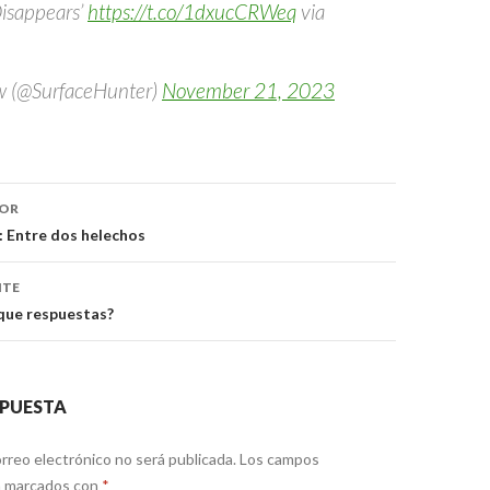
Disappears’
https://t.co/1dxucCRWeq
via
w (@SurfaceHunter)
November 21, 2023
ón
IOR
: Entre dos helechos
NTE
que respuestas?
SPUESTA
rreo electrónico no será publicada.
Los campos
án marcados con
*