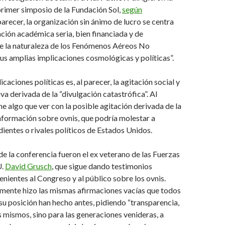
primer simposio de la Fundación Sol,
según
 parecer, la organización sin ánimo de lucro se centra
ación académica seria, bien financiada y de
e la naturaleza de los Fenómenos Aéreos No
sus amplias implicaciones cosmológicas y políticas”.
caciones políticas es, al parecer, la agitación social y
va derivada de la “divulgación catastrófica”. Al
ne algo que ver con la posible agitación derivada de la
nformación sobre ovnis, que podría molestar a
ientes o rivales políticos de Estados Unidos.
e la conferencia fueron el ex veterano de las Fuerzas
U.
David Grusch
, que sigue dando testimonios
ientes al Congreso y al público sobre los ovnis.
mente hizo las mismas afirmaciones vacías que todos
 su posición han hecho antes, pidiendo “transparencia,
 mismos, sino para las generaciones venideras, a