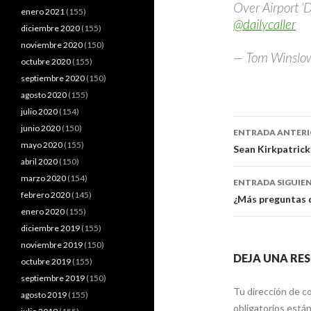
Over Airport ‘
enero 2021
(155)
@dailycaller
diciembre 2020
(155)
noviembre 2020
(150)
— Tom Winslo
octubre 2020
(155)
septiembre 2020
(150)
agosto 2020
(155)
julio 2020
(154)
Navegaci
junio 2020
(150)
ENTRADA ANTER
mayo 2020
(155)
de
Sean Kirkpatrick
abril 2020
(150)
entradas
marzo 2020
(154)
ENTRADA SIGUIE
febrero 2020
(145)
¿Más preguntas 
enero 2020
(155)
diciembre 2019
(155)
noviembre 2019
(150)
DEJA UNA RE
octubre 2019
(155)
septiembre 2019
(150)
Tu dirección de co
agosto 2019
(155)
obligatorios est