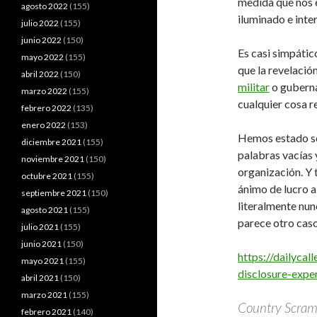
medida que nos 
agosto 2022
(155)
iluminado e inte
julio 2022
(155)
junio 2022
(150)
Es casi simpático
mayo 2022
(155)
que la revelació
abril 2022
(150)
militar
o guberna
marzo 2022
(155)
cualquier cosa 
febrero 2022
(135)
enero 2022
(153)
Hemos estado se
diciembre 2021
(155)
palabras vacías
noviembre 2021
(150)
organización. Y
octubre 2021
(155)
ánimo de lucro a
septiembre 2021
(150)
literalmente nun
agosto 2021
(155)
parece otro caso
julio 2021
(155)
junio 2021
(150)
https://dailyca
mayo 2021
(155)
disclosure-exper
abril 2021
(150)
marzo 2021
(155)
Country Scramb
febrero 2021
(140)