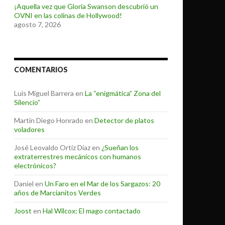
¡Aquella vez que Gloria Swanson descubrió un
OVNI en las colinas de Hollywood!
agosto 7, 2026
COMENTARIOS
Luis Miguel Barrera
en
La “enigmática” Zona del
Silencio”
Martin Diego Honrado
en
Detector de platos
voladores
José Leovaldo Ortiz Díaz
en
¿Sueñan los
extraterrestres mecánicos con humanos
electrónicos?
Daniel
en
Un Faro en el Mar de los Sargazos: 20
años de Marcianitos Verdes
Joost
en
Hal Wilcox: El mago contactado