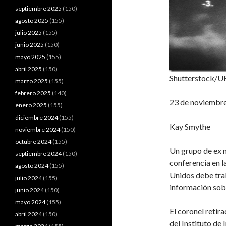
septiembre 2025
(150)
agosto 2025
(155)
julio 2025
(155)
junio 2025
(150)
mayo 2025
(155)
abril 2025
(150)
Shutterstock/
marzo 2025
(155)
febrero 2025
(140)
23 de noviembr
enero 2025
(155)
diciembre 2024
(155)
Kay Smythe
noviembre 2024
(150)
octubre 2024
(155)
Un grupo de ex m
septiembre 2024
(150)
conferencia en l
agosto 2024
(155)
Unidos debe trab
julio 2024
(155)
información sobr
junio 2024
(150)
mayo 2024
(155)
El coronel retir
abril 2024
(150)
del Instituto de