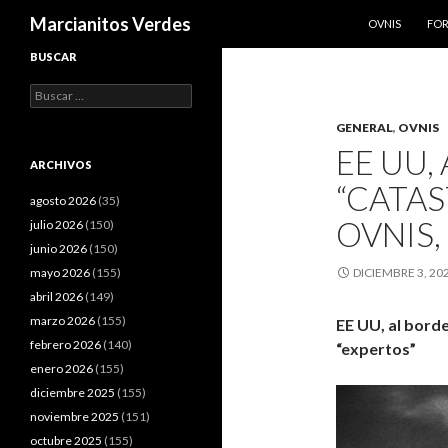
SALTAR AL CO
Buscar
Marcianitos Verdes
OVNIS
FO
BUSCAR
Buscar:
GENERAL
,
OVNIS
EE UU,
ARCHIVOS
“CATAS
agosto 2026
(35)
OVNIS,
julio 2026
(150)
junio 2026
(150)
mayo 2026
(155)
DICIEMBRE 3, 20
abril 2026
(149)
marzo 2026
(155)
EE UU, al borde
febrero 2026
(140)
“expertos”
enero 2026
(155)
diciembre 2025
(155)
noviembre 2025
(151)
octubre 2025
(155)