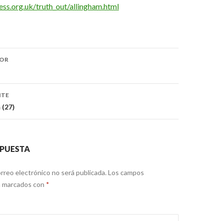
ess.org.uk/truth_out/allingham.html
ón
IOR
NTE
 (27)
SPUESTA
rreo electrónico no será publicada.
Los campos
án marcados con
*