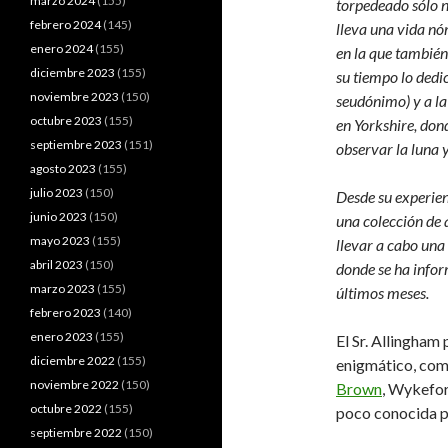
marzo 2024
(155)
torpedeado sólo 
febrero 2024
(145)
lleva una vida nó
enero 2024
(155)
en la que también
diciembre 2023
(155)
su tiempo lo dedi
noviembre 2023
(150)
seudónimo) y a l
octubre 2023
(155)
en Yorkshire, dond
septiembre 2023
(151)
observar la luna y
agosto 2023
(155)
julio 2023
(150)
Desde su experien
junio 2023
(150)
una colección de 
mayo 2023
(155)
llevar a cabo una
abril 2023
(150)
donde se ha infor
marzo 2023
(155)
últimos meses.
febrero 2023
(140)
enero 2023
(155)
El Sr. Allingham
diciembre 2022
(155)
enigmático, com
noviembre 2022
(150)
Brown
, Wykefo
octubre 2022
(155)
poco conocida p
septiembre 2022
(150)