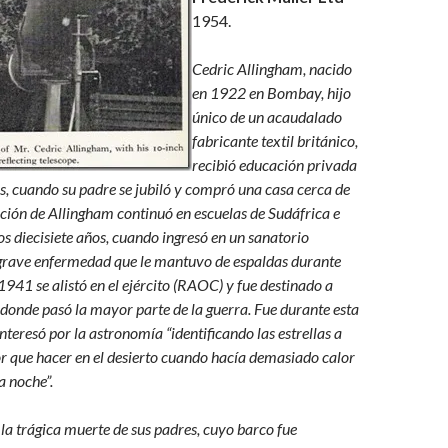
1954.
Cedric Allingham, nacido
en 1922 en Bombay, hijo
único de un acaudalado
fabricante textil británico,
recibió educación privada
os, cuando su padre se jubiló y compró una casa cerca de
ión de Allingham continuó en escuelas de Sudáfrica e
os diecisiete años, cuando ingresó en un sanatorio
grave enfermedad que le mantuvo de espaldas durante
1941 se alistó en el ejército (RAOC) y fue destinado a
donde pasó la mayor parte de la guerra. Fue durante esta
teresó por la astronomía “identificando las estrellas a
or que hacer en el desierto cuando hacía demasiado calor
a noche”.
 la trágica muerte de sus padres, cuyo barco fue