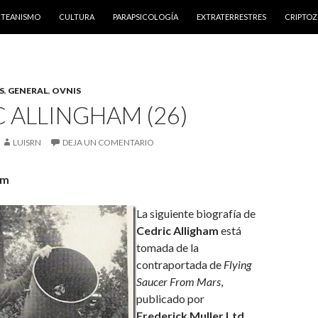
NTENIDO
RTEANISMO
CULTURA
PARAPSICOLOGÍA
EXTRATERRESTRES
CRIPTO
S
,
GENERAL
,
OVNIS
 ALLINGHAM (26)
LUISRN
DEJA UN COMENTARIO
am
La siguiente biografía de
Cedric Alligham
está
tomada de la
contraportada de
Flying
Saucer From Mars
,
publicado por
Frederick Muller Ltd