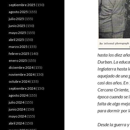
septiembre 2025
(150)
agosto 2025
(155)
julio 2025
(155)
junio 2025
(150)
mayo 2025
(155)
abril 2025
(150)
marzo 2025
(155)
febrero 2025
(140)
hasta los diez añ
enero 2025
(155)
Durban. La educac
diciembre 2024
(155)
Inglaterra hasta l
noviembre 2024
(150)
aquejado de una 
octubre 2024
(155)
casi dos años. En 
septiembre 2024
(150)
Cercano Oriente, 
agosto 2024
(155)
época cuando se in
julio 2024
(155)
falta de algo mej
junio 2024
(150)
para dormir por l
mayo 2024
(155)
abril 2024
(150)
Desde la guerra y