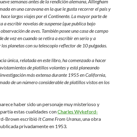
nueve semanas antes de la rendición alemana, Allingham
mada en una caravana en la que le gusta recorrer el país y
 hace largos viajes por el Continente. La mayor parte de
ca a escribir novelas de suspense (que publica bajo
a observación de aves. También posee una casa de campo
e de vez en cuando se retira a escribir en serio y a
 los planetas con su telescopio reflector de 10 pulgadas.
cia única, relatada en este libro, ha comenzado a hacer
avistamientos de platillos volantes y está planeando
 investigación más extensa durante 1955 en California,
mado de un número considerable de platillos vistos en los
 parece haber sido un personaje muy misterioso y
partía estas cualidades con
Charles Wykeford-
rd-Brown escribió
It Came From Uranus
, una obra
ublicada privadamente en 1953.