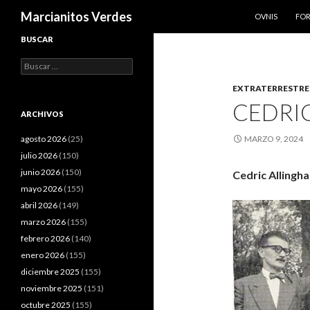
SALTAR AL CO
Buscar
Marcianitos Verdes
OVNIS
FO
BUSCAR
Buscar:
EXTRATERRESTRE
CEDRIC
ARCHIVOS
agosto 2026
(25)
MARZO 9, 2024
julio 2026
(150)
junio 2026
(150)
Cedric Allingh
mayo 2026
(155)
abril 2026
(149)
marzo 2026
(155)
febrero 2026
(140)
enero 2026
(155)
diciembre 2025
(155)
noviembre 2025
(151)
octubre 2025
(155)