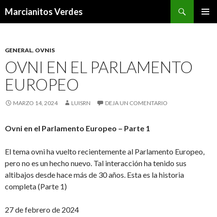
Buscar
Marcianitos Verdes
SALTAR
MENÚ
AL
PRINCI
CONTENIDO
GENERAL
,
OVNIS
OVNI EN EL PARLAMENTO
EUROPEO
MARZO 14, 2024
LUISRN
DEJA UN COMENTARIO
Ovni en el Parlamento Europeo – Parte 1
El tema ovni ha vuelto recientemente al Parlamento Europeo,
pero no es un hecho nuevo. Tal interacción ha tenido sus
altibajos desde hace más de 30 años. Esta es la historia
completa (Parte 1)
27 de febrero de 2024