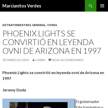
Buscar
Marcianitos Verdes
SALTAR
MENÚ
AL
PRINCI
CONTENIDO
EXTRATERRESTRES
,
GENERAL
,
OVNIS
PHOENIX LIGHTS SE
CONVIRTIÓ EN LEYENDA
OVNI DE ARIZONA EN 1997
MARZO 20, 2024
LUISRN
DEJA UN COMENTARIO
Phoenix Lights se convirtió en leyenda ovni de Arizona en
1997
Jeremy Duda
El gobernador
Fife Symington y