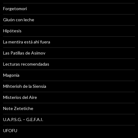
Forgetomori
Gluón con leche
Hipótesis
La mentira está ahi fuera
Las Patillas de Asimov
Lecturas recomendadas
Magonia
Mihterioh de la Siensia
Misterios del Aire
Note Zetetiche
U.A.P.S.G. – G.E.F.A.I.
UFOFU