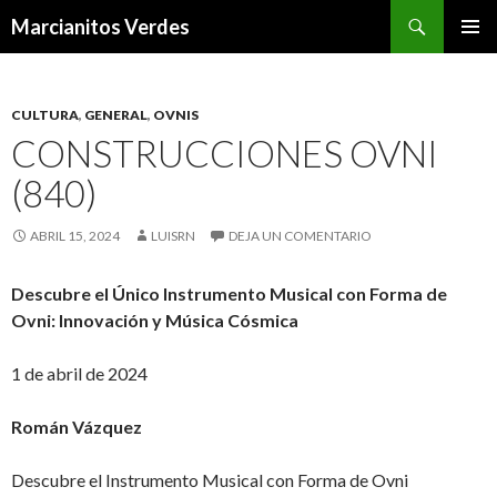
Buscar
Marcianitos Verdes
SALTAR
MENÚ
AL
PRINCI
CONTENIDO
CULTURA
,
GENERAL
,
OVNIS
CONSTRUCCIONES OVNI
(840)
ABRIL 15, 2024
LUISRN
DEJA UN COMENTARIO
Descubre el Único Instrumento Musical con Forma de
Ovni: Innovación y Música Cósmica
1 de abril de 2024
Román Vázquez
Descubre el Instrumento Musical con Forma de Ovni