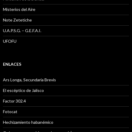
Misterios del Aire
Note Zetetiche
U.A.P.S.G. – G.E.F.A.I.
UFOFU
ENLACES
Ars Longa, Secundaria Brevis
El escéptico de Jalisco
Factor 302.4
Fotocat
Hechizamiento habanémico