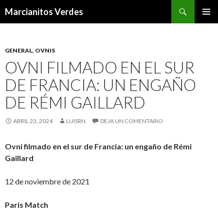
Buscar
Marcianitos Verdes
SALTAR
MENÚ
AL
PRINCI
CONTENIDO
GENERAL
,
OVNIS
OVNI FILMADO EN EL SUR
DE FRANCIA: UN ENGAÑO
DE RÉMI GAILLARD
ABRIL 23, 2024
LUISRN
DEJA UN COMENTARIO
Ovni filmado en el sur de Francia: un engaño de Rémi
Gaillard
12 de noviembre de 2021
Paris Match