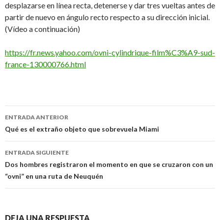
desplazarse en línea recta, detenerse y dar tres vueltas antes de
partir de nuevo en ángulo recto respecto a su dirección inicial.
(Vídeo a continuación)
https://fr.news.yahoo.com/ovni-cylindrique-film%C3%A9-sud-
france-130000766.html
Navegación
ENTRADA ANTERIOR
de
Qué es el extraño objeto que sobrevuela Miami
entradas
ENTRADA SIGUIENTE
Dos hombres registraron el momento en que se cruzaron con un
“ovni” en una ruta de Neuquén
DEJA UNA RESPUESTA