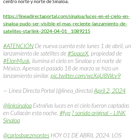
centro norte y norte de Sinaloa.
https://lineadirectaportal.com/sinaloa/luces-en-el-cielo-en-
sinaloa-pudo-ser-visible-el-mas-reciente-lanzamiento-de-
satelites-starlink-2024-04-01__1089215
#ATENCIÓN
De nueva cuenta este lunes 1 de abril, un
lanzamiento de satélites de
#SpaceX
, propiedad de
#ElonMusk
, ilumina el cielo en Sinaloa y el norte de
México. Apenas el pasado 18 de marzo se hizo un
lanzamiento similar.
pic.twitter.com/wcXqU8Wcv9
— Línea Directa Portal (@linea_directa)
April 2, 2024
@linksinaloa
Extrañas luces en el cielo fueron captadas
en Culiacán esta noche.
#fyp
? sonido original – LINK
Sinaloa
@carlosbaezmontes
HOY 01 DE ABRIL 2024. LOS