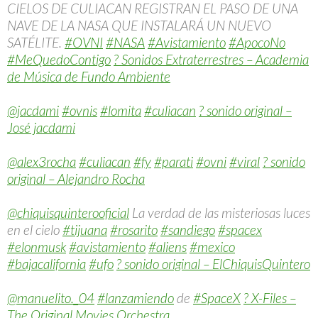
CIELOS DE CULIACAN REGISTRAN EL PASO DE UNA
NAVE DE LA NASA QUE INSTALARÁ UN NUEVO
SATÉLITE.
#OVNI
#NASA
#Avistamiento
#ApocoNo
#MeQuedoContigo
? Sonidos Extraterrestres – Academia
de Música de Fundo Ambiente
@jacdami
#ovnis
#lomita
#culiacan
? sonido original –
José jacdami
@alex3rocha
#culiacan
#fy
#parati
#ovni
#viral
? sonido
original – Alejandro Rocha
@chiquisquinterooficial
La verdad de las misteriosas luces
en el cielo
#tijuana
#rosarito
#sandiego
#spacex
#elonmusk
#avistamiento
#aliens
#mexico
#bajacalifornia
#ufo
? sonido original – ElChiquisQuintero
@manuelito._04
#lanzamiendo
de
#SpaceX
? X-Files –
The Original Movies Orchestra