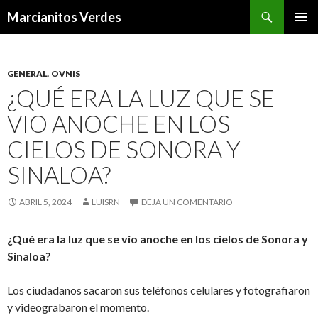
Buscar
Marcianitos Verdes
SALTAR
MENÚ
AL
PRINCI
CONTENIDO
GENERAL
,
OVNIS
¿QUÉ ERA LA LUZ QUE SE
VIO ANOCHE EN LOS
CIELOS DE SONORA Y
SINALOA?
ABRIL 5, 2024
LUISRN
DEJA UN COMENTARIO
¿Qué era la luz que se vio anoche en los cielos de Sonora y
Sinaloa?
Los ciudadanos sacaron sus teléfonos celulares y fotografiaron
y videograbaron el momento.