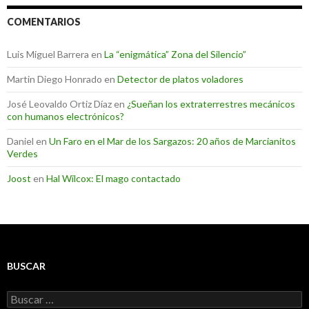
COMENTARIOS
Luis Miguel Barrera
en
La “enigmática” Zona del Silencio”
Martin Diego Honrado
en
Detector de platos voladores
José Leovaldo Ortiz Díaz
en
¿Sueñan los extraterrestres mecánicos
con humanos electrónicos?
Daniel
en
Un Faro en el Mar de los Sargazos: 20 años de Marcianitos
Verdes
Joost
en
Hal Wilcox: El mago contactado
BUSCAR
Buscar: