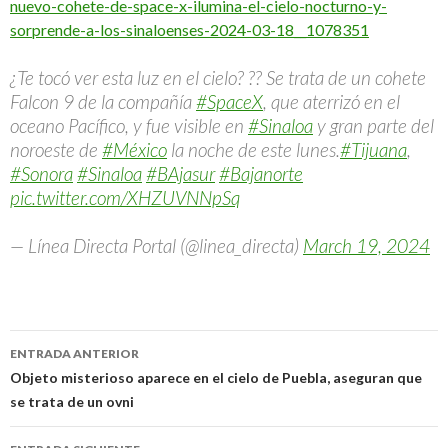
nuevo-cohete-de-space-x-ilumina-el-cielo-nocturno-y-
sorprende-a-los-sinaloenses-2024-03-18__1078351
¿Te tocó ver esta luz en el cielo? ?? Se trata de un cohete
Falcon 9 de la compañía
#SpaceX
, que aterrizó en el
oceano Pacífico, y fue visible en
#Sinaloa
y gran parte del
noroeste de
#México
la noche de este lunes.
#Tijuana
,
#Sonora
#Sinaloa
#BAjasur
#Bajanorte
pic.twitter.com/XHZUVNNpSq
— Línea Directa Portal (@linea_directa)
March 19, 2024
Navegación
ENTRADA ANTERIOR
de
Objeto misterioso aparece en el cielo de Puebla, aseguran que
se trata de un ovni
entradas