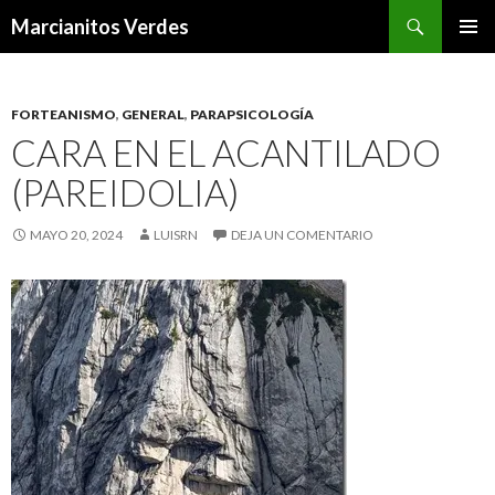
Buscar
Marcianitos Verdes
SALTAR
MENÚ
AL
PRINCI
CONTENIDO
FORTEANISMO
,
GENERAL
,
PARAPSICOLOGÍA
CARA EN EL ACANTILADO
(PAREIDOLIA)
MAYO 20, 2024
LUISRN
DEJA UN COMENTARIO