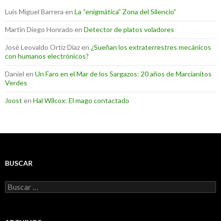
Luis Miguel Barrera
en
La “enigmática” Zona del Silencio”
Martin Diego Honrado
en
Detector de platos voladores
José Leovaldo Ortiz Díaz
en
¿Sueñan los extraterrestres mecánicos
con humanos electrónicos?
Daniel
en
Un Faro en el Mar de los Sargazos: 20 años de Marcianitos
Verdes
Joost
en
Hal Wilcox: El mago contactado
BUSCAR
Buscar: