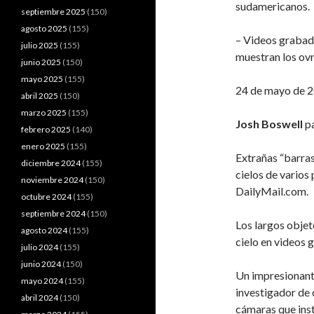
sudamericanos.
septiembre 2025
(150)
agosto 2025
(155)
– Videos grabado
julio 2025
(155)
muestran los ovn
junio 2025
(150)
mayo 2025
(155)
24 de mayo de 
abril 2025
(150)
marzo 2025
(155)
Josh Boswell
p
febrero 2025
(140)
enero 2025
(155)
Extrañas “barras
diciembre 2024
(155)
cielos de varios
noviembre 2024
(150)
DailyMail.com.
octubre 2024
(155)
septiembre 2024
(150)
Los largos objet
agosto 2024
(155)
cielo en videos 
julio 2024
(155)
junio 2024
(150)
Un impresionante
mayo 2024
(155)
investigador de 
abril 2024
(150)
cámaras que insta