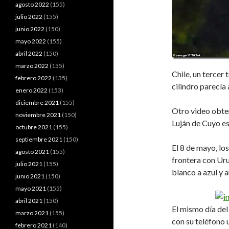
agosto 2022
(155)
julio 2022
(155)
junio 2022
(150)
mayo 2022
(155)
abril 2022
(150)
marzo 2022
(155)
Chile, un tercer 
febrero 2022
(135)
cilindro parecía 
enero 2022
(153)
diciembre 2021
(155)
Otro video obten
noviembre 2021
(150)
Luján de Cuyo e
octubre 2021
(155)
septiembre 2021
(150)
El 8 de mayo, lo
agosto 2021
(155)
frontera con Ur
julio 2021
(155)
blanco a azul y a
junio 2021
(150)
mayo 2021
(155)
abril 2021
(150)
El mismo día del
marzo 2021
(155)
con su teléfono 
febrero 2021
(140)