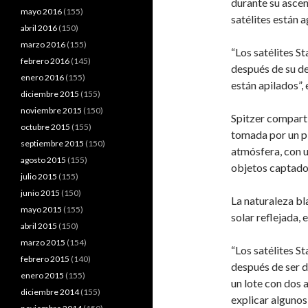
durante su ascen
mayo 2016
(155)
satélites están 
abril 2016
(150)
marzo 2016
(155)
“Los satélites S
febrero 2016
(145)
después de su de
enero 2016
(155)
están apilados”, 
diciembre 2015
(155)
noviembre 2015
(150)
Spitzer compart
octubre 2015
(155)
tomada por un pi
septiembre 2015
(150)
atmósfera, con 
agosto 2015
(155)
objetos captados
julio 2015
(155)
junio 2015
(150)
La naturaleza bla
mayo 2015
(155)
solar reflejada, 
abril 2015
(150)
marzo 2015
(154)
“Los satélites S
febrero 2015
(140)
después de ser d
enero 2015
(155)
un lote con dos 
diciembre 2014
(155)
explicar algunos