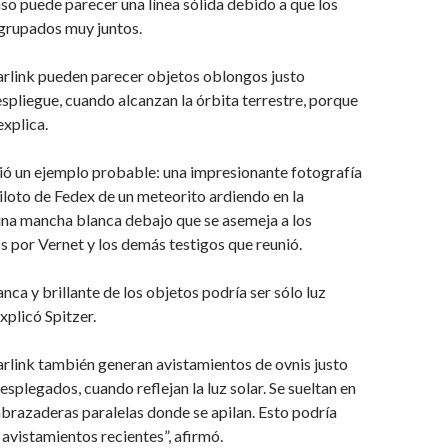
so puede parecer una línea sólida debido a que los
agrupados muy juntos.
tarlink pueden parecer objetos oblongos justo
spliegue, cuando alcanzan la órbita terrestre, porque
explica.
ió un ejemplo probable: una impresionante fotografía
loto de Fedex de un meteorito ardiendo en la
una mancha blanca debajo que se asemeja a los
 por Vernet y los demás testigos que reunió.
nca y brillante de los objetos podría ser sólo luz
explicó Spitzer.
tarlink también generan avistamientos de ovnis justo
esplegados, cuando reflejan la luz solar. Se sueltan en
abrazaderas paralelas donde se apilan. Esto podría
 avistamientos recientes”, afirmó.