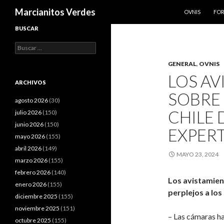
SALTAR AL CO
Buscar
Marcianitos Verdes
OVNIS
FO
BUSCAR
Buscar:
GENERAL
,
OVNIS
LOS AV
ARCHIVOS
SOBRE 
agosto 2026
(30)
CHILE 
julio 2026
(150)
junio 2026
(150)
EXPER
mayo 2026
(155)
abril 2026
(149)
MAYO 23, 2024
marzo 2026
(155)
febrero 2026
(140)
Los avistamient
enero 2026
(155)
perplejos a lo
diciembre 2025
(155)
noviembre 2025
(151)
– Las cámaras h
octubre 2025
(155)