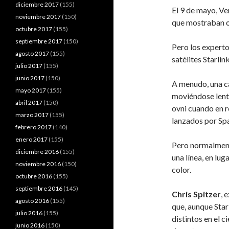
diciembre 2017
(155)
El 9 de mayo, Ve
noviembre 2017
(150)
que mostraban o
octubre 2017
(155)
septiembre 2017
(150)
Pero los experto
agosto 2017
(155)
satélites Starlink
julio 2017
(155)
junio 2017
(150)
A menudo, una ca
mayo 2017
(155)
moviéndose lent
abril 2017
(150)
ovni cuando en re
marzo 2017
(155)
lanzados por Sp
febrero 2017
(140)
enero 2017
(155)
Pero normalment
diciembre 2016
(155)
una línea, en lug
noviembre 2016
(150)
color.
octubre 2016
(155)
septiembre 2016
(145)
Chris Spitzer
, 
agosto 2016
(155)
que, aunque Star
julio 2016
(155)
distintos en el 
junio 2016
(150)