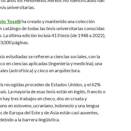
ros años los Fenómenos Aéreos No Identificados han
sis universitarias.
lo Toselli
ha creado y mantenido una colección
un catálogo de todas las tesis universitarias conocidas
. La última edición incluía 413 tesis (de 1948 a 2022),
73,000 páginas.
sis estudiadas se refieren a ciencias sociales, con la
co en ciencias aplicadas (ingeniería y medicina), una
ales (astrofísica) y cinco en arquitectura.
sis recogidas proceden de Estados Unidos, y el 62%
aís. La mayoría de esas tesis están en inglés, francés o
 hay tres trabajos en checo, dos en croata y
 uno en esloveno, ucraniano, indonesio y una lengua
is de Europa del Este y de Asia están casi ausentes,
bido a la barrera lingüística.