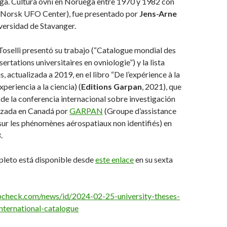
ga. Cultura ovni en Noruega entre 1970 y 1982 con
l Norsk UFO Center), fue presentado por
Jens-Arne
versidad de Stavanger.
Toselli presentó su trabajo (“Catalogue mondial des
sertations universitaires en ovniologie”) y la lista
, actualizada a 2019, en el libro “De l’expérience à la
xperiencia a la ciencia) (
Editions Garpan
, 2021), que
 de la conferencia internacional sobre investigación
izada en Canadá por
GARPAN
(Groupe d’assistance
sur les phénomènes aérospatiaux non identifiés) en
.
pleto está disponible desde
este enlace
en su sexta
pcheck.com/news/id/2024-02-25-university-theses-
nternational-catalogue