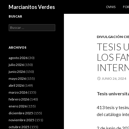
SALTAR AL CO
Buscar
Marcianitos Verdes
OVNIS
FO
BUSCAR
Buscar:
DIVULGACIÓN CI
TESIS 
ARCHIVOS
LOS FA
agosto 2026
(30)
INTER
julio 2026
(150)
junio 2026
(150)
mayo 2026
(155)
JUNIO 26, 2024
abril 2026
(149)
marzo 2026
(155)
Tesis universit
febrero 2026
(140)
enero 2026
(155)
413 tesis y tesin
diciembre 2025
(155)
del catálogo int
noviembre 2025
(151)
octubre 2025
(155)
2 de junio de 20