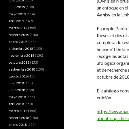
julio 2019
(155)
(Ovnis en Norue
junio 2019
(150)
un enfoque en e
mayo 2019
(154)
Aanby
en la Uni
abril 2019
(149)
marzo 2019
(155)
El propio Paolo 
febrero 2019
(140)
thèses et des dis
enero 2019
(155)
completa de tesis
diciembre 2018
(155)
Science” (De la e
noviembre 2018
(150)
recoge las actas
octubre 2018
(155)
ufológica organ
septiembre 2018
(150)
et de recherche 
agosto 2018
(155)
octubre de 2018
julio 2018
(155)
junio 2018
(150)
El catálogo com
mayo 2018
(155)
edición.
abril 2018
(150)
marzo 2018
(155)
https://www.ua
febrero 2018
(140)
about-uap-the-i
enero 2018
(155)