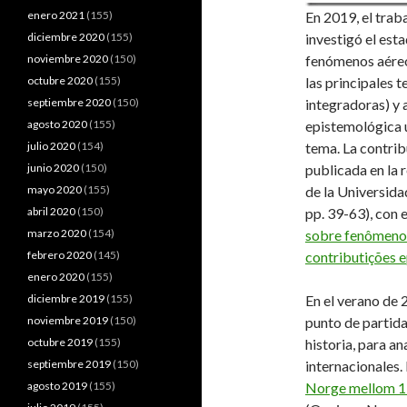
enero 2021
(155)
En 2019, el trab
diciembre 2020
(155)
investigó el est
noviembre 2020
(150)
fenómenos aéreo
octubre 2020
(155)
las principales t
septiembre 2020
(150)
integradoras) y 
agosto 2020
(155)
epistemológica ú
julio 2020
(154)
tema. La contrib
junio 2020
(150)
publicada en la 
mayo 2020
(155)
de la Universidad
abril 2020
(150)
pp. 39-63), con e
marzo 2020
(154)
sobre fenômenos 
febrero 2020
(145)
contributições 
enero 2020
(155)
diciembre 2019
(155)
En el verano de 
noviembre 2019
(150)
punto de partida
octubre 2019
(155)
historia, para a
septiembre 2019
(150)
internacionales. 
agosto 2019
(155)
Norge mellom 1