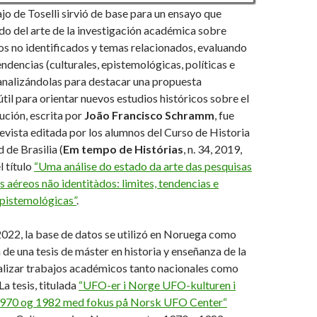
ajo de Toselli sirvió de base para un ensayo que
ado del arte de la investigación académica sobre
s no identificados y temas relacionados, evaluando
endencias (culturales, epistemológicas, políticas e
analizándolas para destacar una propuesta
til para orientar nuevos estudios históricos sobre el
ución, escrita por
João Francisco Schramm
, fue
revista editada por los alumnos del Curso de Historia
 de Brasilia (
Em tempo de Histórias
, n. 34, 2019,
l título
“Uma análise do estado da arte das pesquisas
aéreos não identitàdos: limites, tendencias e
epistemológicas”
.
2022, la base de datos se utilizó en Noruega como
 de una tesis de máster en historia y enseñanza de la
nalizar trabajos académicos tanto nacionales como
La tesis, titulada
“UFO-er i Norge UFO-kulturen i
970 og 1982 med fokus på Norsk UFO Center“