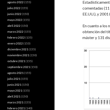
Estadísticamente
agosto 2022
(155)
comentadas (11 e
julio 2022
(155)
EE.UU.), y 2001 (
junio 2022
(150)
mayo 2022
(155)
En cuanto a los n
abril 2022
(150)
obtención del tít
marzo 2022
(155)
máster y 131 dis
febrero 2022
(135)
enero 2022
(153)
diciembre 2021
(155)
noviembre 2021
(150)
octubre 2021
(155)
septiembre 2021
(150)
agosto 2021
(155)
julio 2021
(155)
junio 2021
(150)
mayo 2021
(155)
abril 2021
(150)
marzo 2021
(155)
febrero 2021
(140)