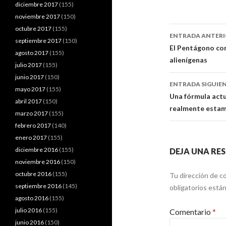
diciembre 2017
(155)
noviembre 2017
(150)
Navegaci
octubre 2017
(155)
ENTRADA ANTER
septiembre 2017
(150)
de
El Pentágono con
agosto 2017
(155)
alienígenas
entradas
julio 2017
(155)
junio 2017
(150)
ENTRADA SIGUIE
mayo 2017
(155)
Una fórmula actu
abril 2017
(150)
realmente estamo
marzo 2017
(155)
febrero 2017
(140)
enero 2017
(155)
diciembre 2016
(155)
DEJA UNA RE
noviembre 2016
(150)
octubre 2016
(155)
Tu dirección de co
septiembre 2016
(145)
obligatorios est
agosto 2016
(155)
julio 2016
(155)
Comentario
*
junio 2016
(150)