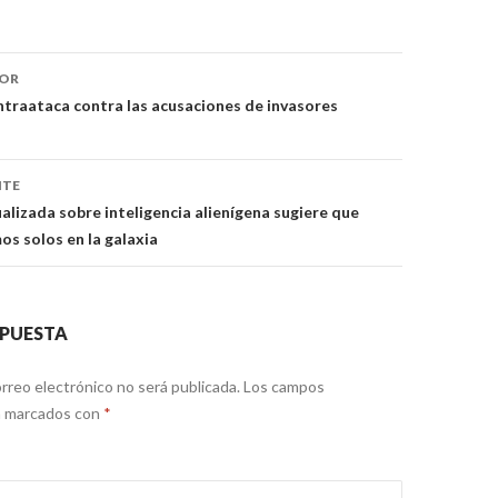
ón
IOR
traataca contra las acusaciones de invasores
NTE
alizada sobre inteligencia alienígena sugiere que
s solos en la galaxia
SPUESTA
rreo electrónico no será publicada.
Los campos
án marcados con
*