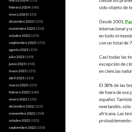
Desde los prime
marzo 2024
(155)
sido objeto de te
febrero 2024
(145)
enero 2024
(155)
Desde 2001,
Pao
diciembre 2023
(155)
internacional y 
noviembre 2023
(150)
en todo el mundo
octubre 2023
(155)
con un total de 
septiembre 2023
(151)
agosto 2023
(155)
Casi todas las te
julio 2023
(150)
excepción de cin
junio 2023
(150)
en ciencias natur
mayo 2023
(155)
abril 2023
(150)
El 38% de las te
marzo 2023
(155)
de fuera de ese p
febrero 2023
(140)
español. También
enero 2023
(155)
neerlandés, sólo
diciembre 2022
(155)
africana. Las tes
noviembre 2022
(150)
probablemente de
octubre 2022
(155)
septiembre 2022
(150)