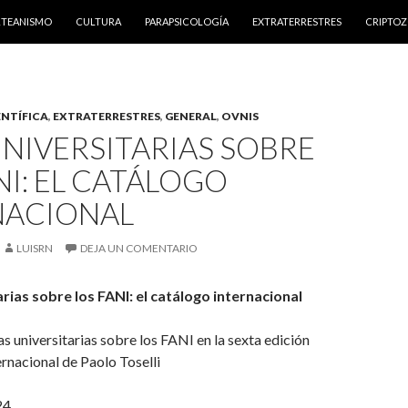
NTENIDO
RTEANISMO
CULTURA
PARAPSICOLOGÍA
EXTRATERRESTRES
CRIPTO
ENTÍFICA
,
EXTRATERRESTRES
,
GENERAL
,
OVNIS
UNIVERSITARIAS SOBRE
NI: EL CATÁLOGO
NACIONAL
LUISRN
DEJA UN COMENTARIO
arias sobre los FANI: el catálogo internacional
as universitarias sobre los FANI en la sexta edición
ernacional de Paolo Toselli
24