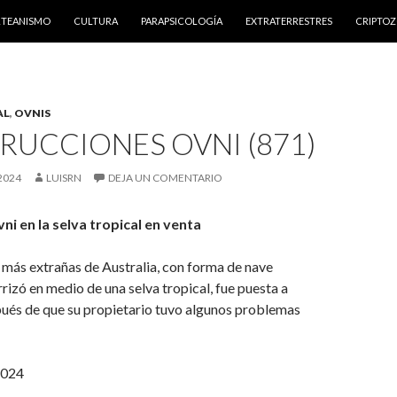
NTENIDO
RTEANISMO
CULTURA
PARAPSICOLOGÍA
EXTRATERRESTRES
CRIPTO
AL
,
OVNIS
RUCCIONES OVNI (871)
2024
LUISRN
DEJA UN COMENTARIO
ni en la selva tropical en venta
 más extrañas de Australia, con forma de nave
rrizó en medio de una selva tropical, fue puesta a
pués de que su propietario tuvo algunos problemas
2024