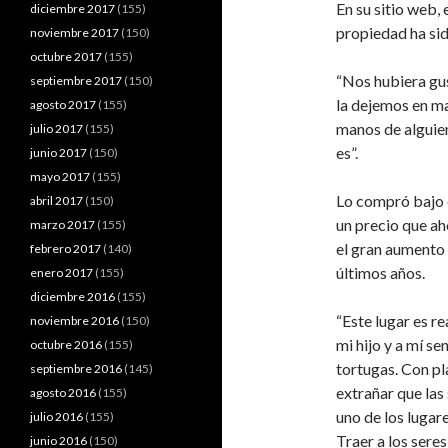
En su sitio web, 
diciembre 2017
(155)
propiedad ha sid
noviembre 2017
(150)
octubre 2017
(155)
“Nos hubiera gus
septiembre 2017
(150)
la dejemos en ma
agosto 2017
(155)
manos de alguien
julio 2017
(155)
es”.
junio 2017
(150)
mayo 2017
(155)
Lo compró bajo 
abril 2017
(150)
un precio que ah
marzo 2017
(155)
el gran aumento 
febrero 2017
(140)
últimos años.
enero 2017
(155)
diciembre 2016
(155)
“Este lugar es r
noviembre 2016
(150)
mi hijo y a mí se
octubre 2016
(155)
tortugas. Con pl
septiembre 2016
(145)
extrañar que las
agosto 2016
(155)
uno de los lugar
julio 2016
(155)
Traer a los sere
junio 2016
(150)