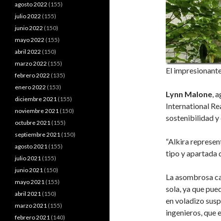
agosto 2022
(155)
julio 2022
(155)
junio 2022
(150)
mayo 2022
(155)
abril 2022
(150)
marzo 2022
(155)
El impresionante
febrero 2022
(135)
enero 2022
(153)
Lynn Malone
, 
diciembre 2021
(155)
International Re
noviembre 2021
(150)
sostenibilidad y 
octubre 2021
(155)
septiembre 2021
(150)
“Alkira represen
agosto 2021
(155)
tipo y apartada d
julio 2021
(155)
junio 2021
(150)
La asombrosa cas
mayo 2021
(155)
sola, ya que pue
abril 2021
(150)
en voladizo sus
marzo 2021
(155)
ingenieros, que e
febrero 2021
(140)