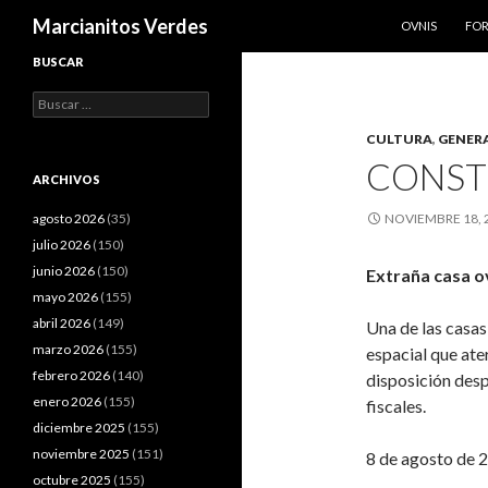
SALTAR AL CO
Buscar
Marcianitos Verdes
OVNIS
FO
BUSCAR
Buscar:
CULTURA
,
GENER
CONST
ARCHIVOS
agosto 2026
(35)
NOVIEMBRE 18, 
julio 2026
(150)
junio 2026
(150)
Extraña casa ov
mayo 2026
(155)
abril 2026
(149)
Una de las casas
marzo 2026
(155)
espacial que ate
febrero 2026
(140)
disposición des
enero 2026
(155)
fiscales.
diciembre 2025
(155)
noviembre 2025
(151)
8 de agosto de 
octubre 2025
(155)