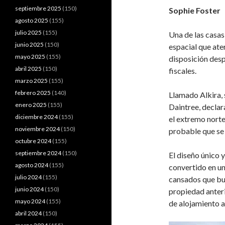
septiembre 2025
(150)
Sophie Foster
agosto 2025
(155)
julio 2025
(155)
Una de las casas
junio 2025
(150)
espacial que ate
mayo 2025
(155)
disposición des
abril 2025
(150)
fiscales.
marzo 2025
(155)
febrero 2025
(140)
Llamado Alkira, 
enero 2025
(155)
Daintree, decla
diciembre 2024
(155)
el extremo nort
noviembre 2024
(150)
probable que se 
octubre 2024
(155)
septiembre 2024
(150)
El diseño único 
agosto 2024
(155)
convertido en un
julio 2024
(155)
cansados que busc
junio 2024
(150)
propiedad anteri
mayo 2024
(155)
de alojamiento a
abril 2024
(150)