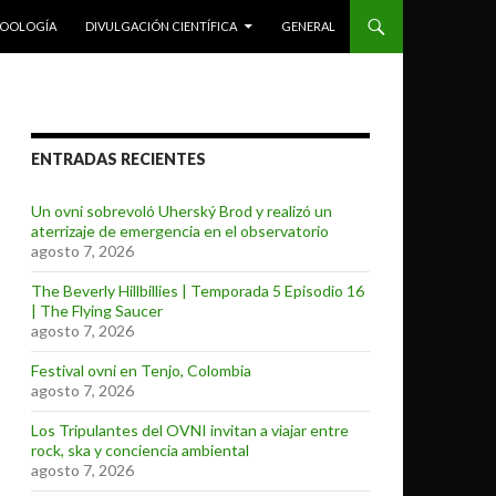
ZOOLOGÍA
DIVULGACIÓN CIENTÍFICA
GENERAL
ENTRADAS RECIENTES
Un ovni sobrevoló Uherský Brod y realizó un
aterrizaje de emergencia en el observatorio
agosto 7, 2026
The Beverly Hillbillies | Temporada 5 Episodio 16
| The Flying Saucer
agosto 7, 2026
Festival ovni en Tenjo, Colombia
agosto 7, 2026
Los Tripulantes del OVNI invitan a viajar entre
rock, ska y conciencia ambiental
agosto 7, 2026