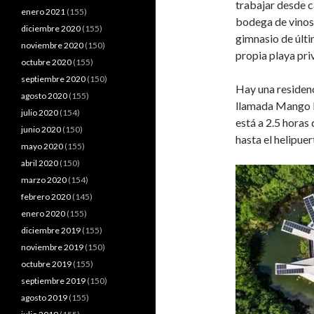
trabajar desde ca
enero 2021
(155)
bodega de vinos
diciembre 2020
(155)
gimnasio de últi
noviembre 2020
(150)
propia playa pri
octubre 2020
(155)
septiembre 2020
(150)
Hay una residen
agosto 2020
(155)
llamada Mango H
julio 2020
(154)
está a 2.5 horas
junio 2020
(150)
hasta el helipuer
mayo 2020
(155)
abril 2020
(150)
marzo 2020
(154)
febrero 2020
(145)
enero 2020
(155)
diciembre 2019
(155)
noviembre 2019
(150)
octubre 2019
(155)
septiembre 2019
(150)
agosto 2019
(155)