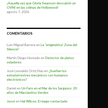
¡Aquella vez que Gloria Swanson descubrió un
OVNI en las colinas de Hollywood!
agosto 7, 2026
COMENTARIOS
Luis Miguel Barrera
en
La “enigmática” Zona del
Silencio”
Martin Diego Honrado
en
Detector de platos
voladores
José Leovaldo Ortiz Díaz
en
¿Sueñan los
extraterrestres mecánicos con humanos
electrónicos?
Daniel
en
Un Faro en el Mar de los Sargazos: 20
años de Marcianitos Verdes
Joost
en
Hal Wilcox: El mago contactado