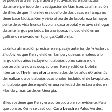
se puede rastrear su paradero y actividades, en particular
durante el período de investigación de Garrison. La afirmación
de Biles de que Thornley era dueño de dos casas en Tampa no
tiene base fáctica. Kerry vivió al borde de la pobreza la mayor
parte de su vida (nunca tuvo una casa propia) y estuvo sin hogar
durante largos períodos. En una época, incluso vivió en un
gallinero renovado en Tujunga, California.
La única afirmación precisa (en el pasaje anterior de
In History’s
Shadow
) es que Kerry vivió en Tampa y que sus empleos a lo
largo de los años incluyeron trabajos como camarero y
portero. Entre otras ocupaciones, Kerry editó un boletín
libertario,
The Innovator
, a mediados de los años 60, además
de realizar otros trabajos ocasionales, incluido el de lavaplatos,
un trabajo que desempeñó en una variedad de restaurantes en
Florida y, más tarde, en Georgia.
Biles sostiene que Kerry era soltero, otro error evidente. Para
que conste, Kerry se casó con
Cara Leach
en Palos Verdes,