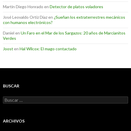
Martin Diego Honrado
en
Detector de platos voladores
José Leovaldo Ortiz Díaz
en
¿Sueñan los extraterrestres mecánicos
con humanos electrónicos?
Daniel
en
Un Faro en el Mar de los Sargazos: 20 años de Marcianitos
Verdes
Joost
en
Hal Wilcox: El mago contactado
BUSCAR
Buscar:
ARCHIVOS