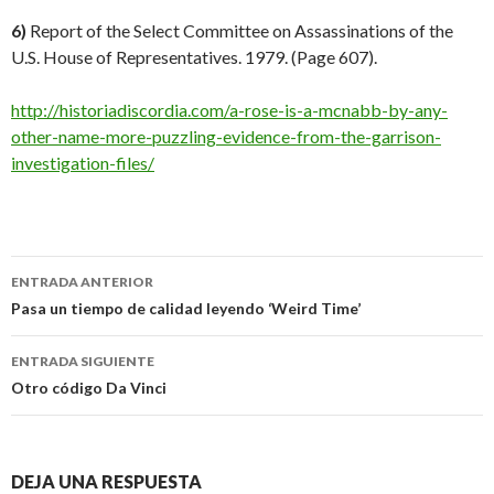
6)
Report of the Select Committee on Assassinations of the
U.S. House of Representatives. 1979. (Page 607).
http://historiadiscordia.com/a-rose-is-a-mcnabb-by-any-
other-name-more-puzzling-evidence-from-the-garrison-
investigation-files/
Navegación
ENTRADA ANTERIOR
de
Pasa un tiempo de calidad leyendo ‘Weird Time’
entradas
ENTRADA SIGUIENTE
Otro código Da Vinci
DEJA UNA RESPUESTA