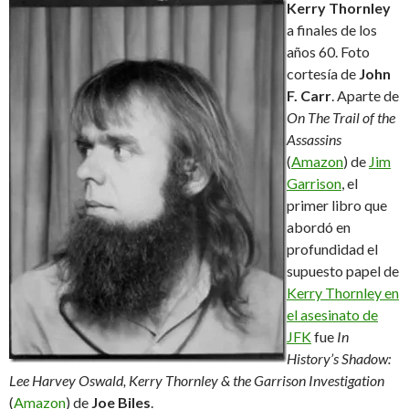
Kerry Thornley
a finales de los
años 60. Foto
cortesía de
John
F. Carr
. Aparte de
On The Trail of the
Assassins
(
Amazon
) de
Jim
Garrison
, el
primer libro que
abordó en
profundidad el
supuesto papel de
Kerry Thornley en
el asesinato
de
JFK
fue
In
History’s Shadow:
Lee Harvey Oswald, Kerry Thornley & the Garrison Investigation
(
Amazon
) de
Joe Biles
.