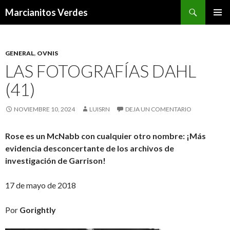
Buscar
Marcianitos Verdes
SALTAR
MENÚ
AL
PRINCI
CONTENIDO
GENERAL
,
OVNIS
LAS FOTOGRAFÍAS DAHL
(41)
NOVIEMBRE 10, 2024
LUISRN
DEJA UN COMENTARIO
Rose es un McNabb con cualquier otro nombre: ¡Más
evidencia desconcertante de los archivos de
investigación de Garrison!
17 de mayo de 2018
Por
Gorightly