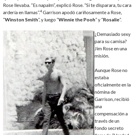
Rose llevaba. “Es napalm”, explicó Rose. “Si te disparara, tu cara
4
ardería en llamas”.
Garrison apodó cariñosamente a Rose,
“
Winston Smith
”, y luego “
Winnie the Pooh
” y “
Rosalie
”.
¿Demasiado sexy
para su camisa?
Jim Rose en una
misión.
Aunque Rose no
estaba
oficialmente en la
nómina de
Garrison, recibió
una
compensación a
través de un
fondo secreto