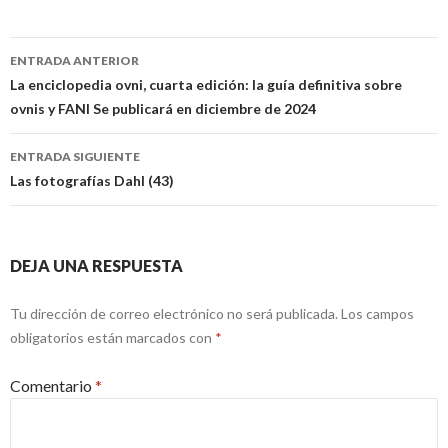
Navegación
ENTRADA ANTERIOR
de
La enciclopedia ovni, cuarta edición: la guía definitiva sobre
ovnis y FANI Se publicará en diciembre de 2024
entradas
ENTRADA SIGUIENTE
Las fotografías Dahl (43)
DEJA UNA RESPUESTA
Tu dirección de correo electrónico no será publicada.
Los campos
obligatorios están marcados con
*
Comentario
*