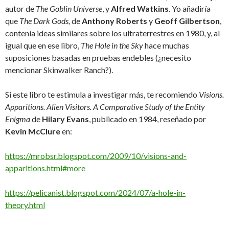
autor de
The Goblin Universe
, y
Alfred Watkins
. Yo añadiría
que
The Dark Gods,
de
Anthony Roberts
y
Geoff Gilbertson
,
contenía ideas similares sobre los ultraterrestres en 1980, y, al
igual que en ese libro,
The Hole in the Sky
hace muchas
suposiciones basadas en pruebas endebles (¿necesito
mencionar Skinwalker Ranch?).
Si este libro te estimula a investigar más, te recomiendo
Visions.
Apparitions. Alien Visitors. A Comparative Study of the Entity
Enigma
de
Hilary Evans
, publicado en 1984, reseñado por
Kevin McClure
en:
https://mrobsr.blogspot.com/2009/10/visions-and-
apparitions.html#more
https://pelicanist.blogspot.com/2024/07/a-hole-in-
theory.html