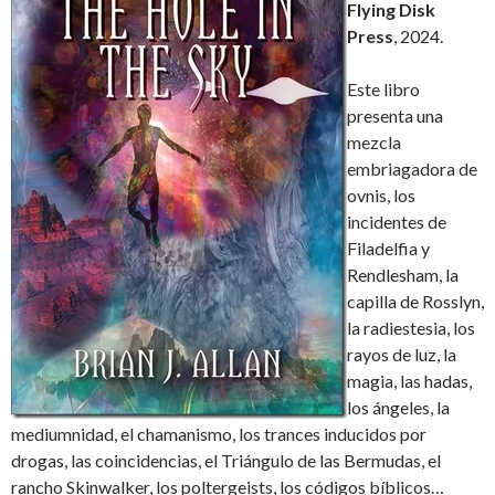
Flying Disk
Press
, 2024.
Este libro
presenta una
mezcla
embriagadora de
ovnis, los
incidentes de
Filadelfia y
Rendlesham, la
capilla de Rosslyn,
la radiestesia, los
rayos de luz, la
magia, las hadas,
los ángeles, la
mediumnidad, el chamanismo, los trances inducidos por
drogas, las coincidencias, el Triángulo de las Bermudas, el
rancho Skinwalker, los poltergeists, los códigos bíblicos…