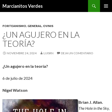
Buscar
Marcianitos Verdes
SALTAR
MENÚ
AL
PRINCI
CONTENIDO
FORTEANISMO
,
GENERAL
,
OVNIS
¿UN AGUJERO EN LA
TEORÍA?
NOVIEMBRE 24, 2024
LUISRN
DEJA UN COMENTARIO
¿Un agujero en la teoría?
6 de julio de 2024
Nigel Watson
Brian J. Allan.
The Hole in the Sky,