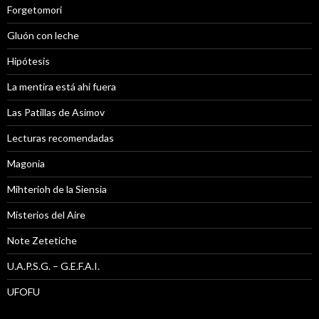
Forgetomori
Gluón con leche
Hipótesis
La mentira está ahi fuera
Las Patillas de Asimov
Lecturas recomendadas
Magonia
Mihterioh de la Siensia
Misterios del Aire
Note Zetetiche
U.A.P.S.G. – G.E.F.A.I.
UFOFU