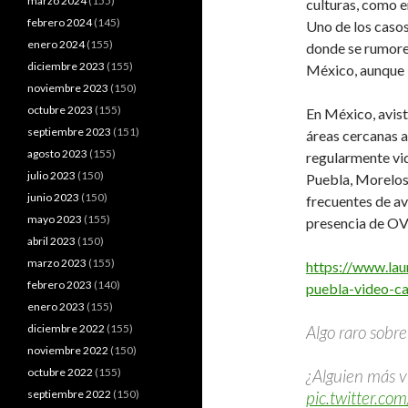
marzo 2024
(155)
culturas, como e
febrero 2024
(145)
Uno de los casos
enero 2024
(155)
donde se rumoreó
diciembre 2023
(155)
México, aunque l
noviembre 2023
(150)
octubre 2023
(155)
En México, avis
septiembre 2023
(151)
áreas cercanas a
agosto 2023
(155)
regularmente vi
julio 2023
(150)
Puebla, Morelos
junio 2023
(150)
frecuentes de av
mayo 2023
(155)
presencia de OVN
abril 2023
(150)
marzo 2023
(155)
https://www.lau
febrero 2023
(140)
puebla-video-ca
enero 2023
(155)
diciembre 2022
(155)
Algo raro sobre
noviembre 2022
(150)
octubre 2022
(155)
¿Alguien más v
septiembre 2022
(150)
pic.twitter.co