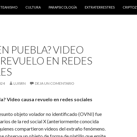
NTENIDO
RTEANISMO
CULTURA
PARAPSICOLOGÍA
EXTRATERRESTRES
CRIPTO
EN PUEBLA? VIDEO
 REVUELO EN REDES
LES
024
LUISRN
DEJA UN COMENTARIO
a? Video causa revuelo en redes sociales
esunto objeto volador no identificado (OVNI) fue
rios de la red social X (anteriormente conocida
quienes compartieron videos del extraño fenómeno.
se observa un objeto de forma de platillo que emite