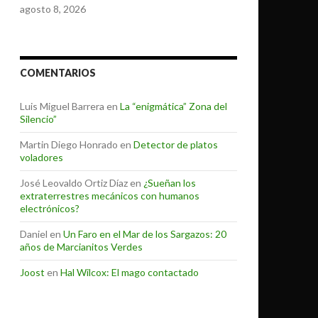
agosto 8, 2026
COMENTARIOS
Luis Miguel Barrera
en
La “enigmática” Zona del
Silencio”
Martin Diego Honrado
en
Detector de platos
voladores
José Leovaldo Ortiz Díaz
en
¿Sueñan los
extraterrestres mecánicos con humanos
electrónicos?
Daniel
en
Un Faro en el Mar de los Sargazos: 20
años de Marcianitos Verdes
Joost
en
Hal Wilcox: El mago contactado