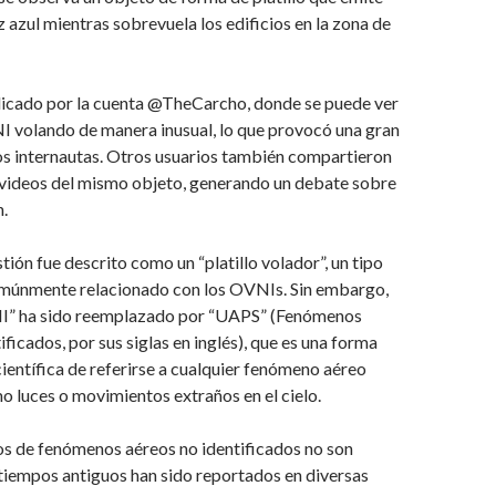
z azul mientras sobrevuela los edificios en la zona de
blicado por la cuenta @TheCarcho, donde se puede ver
I volando de manera inusual, lo que provocó una gran
os internautas. Otros usuarios también compartieron
videos del mismo objeto, generando un debate sobre
n.
tión fue descrito como un “platillo volador”, un tipo
múnmente relacionado con los OVNIs. Sin embargo,
I” ha sido reemplazado por “UAPS” (Fenómenos
ficados, por sus siglas en inglés), que es una forma
entífica de referirse a cualquier fenómeno aéreo
o luces o movimientos extraños en el cielo.
os de fenómenos aéreos no identificados no son
tiempos antiguos han sido reportados en diversas