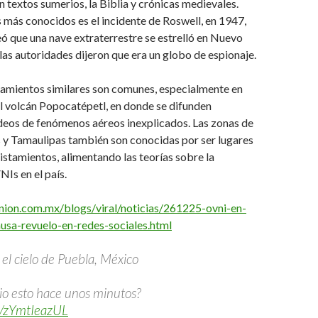
n textos sumerios, la Biblia y crónicas medievales.
 más conocidos es el incidente de Roswell, en 1947,
 que una nave extraterrestre se estrelló en Nuevo
as autoridades dijeron que era un globo de espionaje.
tamientos similares son comunes, especialmente en
l volcán Popocatépetl, en donde se difunden
deos de fenómenos aéreos inexplicados. Las zonas de
 y Tamaulipas también son conocidas por ser lugares
istamientos, alimentando las teorías sobre la
Is en el país.
nion.com.mx/blogs/viral/noticias/261225-ovni-en-
usa-revuelo-en-redes-sociales.html
 el cielo de Puebla, México
io esto hace unos minutos?
m/zYmtIeazUL