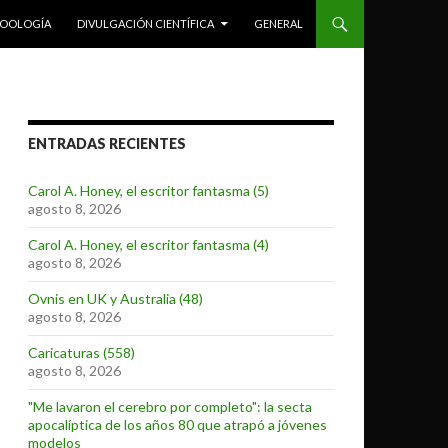
ZOOLOGÍA
DIVULGACIÓN CIENTÍFICA
GENERAL
ENTRADAS RECIENTES
Carol A. Honey, el escritor fantasma (5)
agosto 8, 2026
Carol A. Honey, el escritor fantasma (4)
agosto 8, 2026
Ovnis en UK y Australia (48)
agosto 8, 2026
Caricaturas (558)
agosto 8, 2026
"Me lavaron el cerebro por completo": la secta
apocalíptica de los años 80 que atrapó a jóvenes
modelos