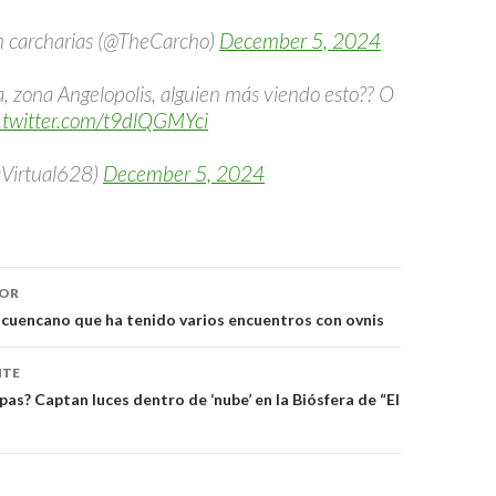
 carcharias (@TheCarcho)
December 5, 2024
, zona Angelopolis, alguien más viendo esto?? O
c.twitter.com/t9dlQGMYci
aVirtual628)
December 5, 2024
ón
IOR
n cuencano que ha tenido varios encuentros con ovnis
NTE
as? Captan luces dentro de ‘nube’ en la Biósfera de “El