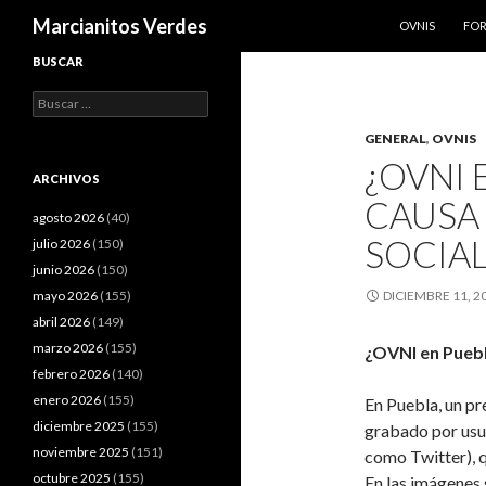
SALTAR AL CO
Buscar
Marcianitos Verdes
OVNIS
FO
BUSCAR
Buscar:
GENERAL
,
OVNIS
¿OVNI 
ARCHIVOS
CAUSA
agosto 2026
(40)
SOCIA
julio 2026
(150)
junio 2026
(150)
mayo 2026
(155)
DICIEMBRE 11, 2
abril 2026
(149)
marzo 2026
(155)
¿OVNI en Puebl
febrero 2026
(140)
enero 2026
(155)
En Puebla, un pr
diciembre 2025
(155)
grabado por usua
noviembre 2025
(151)
como Twitter), 
octubre 2025
(155)
En las imágenes 