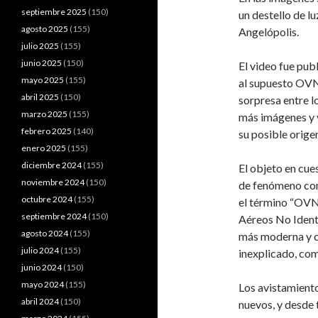
septiembre 2025
(150)
un destello de lu
agosto 2025
(155)
Angelópolis.
julio 2025
(155)
junio 2025
(150)
El video fue pu
mayo 2025
(155)
al supuesto OVN
abril 2025
(150)
sorpresa entre l
marzo 2025
(155)
más imágenes y 
febrero 2025
(140)
su posible orige
enero 2025
(155)
diciembre 2024
(155)
El objeto en cues
noviembre 2024
(150)
de fenómeno co
octubre 2024
(155)
el término “OVN
septiembre 2024
(150)
Aéreos No Identi
agosto 2024
(155)
más moderna y ci
julio 2024
(155)
inexplicado, com
junio 2024
(150)
mayo 2024
(155)
Los avistamient
abril 2024
(150)
nuevos, y desde 