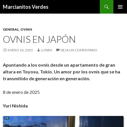
Buscar
Marcianitos Verdes
SALTAR
MENÚ
AL
PRINCI
CONTENIDO
GENERAL
,
OVNIS
OVNIS EN JAPÓN
ENERO 10, 2025
LUISRN
DEJA UN COMENTARIO
Apuntando a los ovnis desde un apartamento de gran
altura en Toyosu, Tokio. Un amor por los ovnis que se ha
transmitido de generación en generación.
8 de enero de 2025
Yuri Nishida