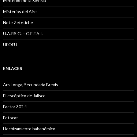
Mihterioh de la Siensia
Misterios del Aire
Note Zetetiche
U.A.P.S.G. – G.E.F.A.I.
UFOFU
ENLACES
Ars Longa, Secundaria Brevis
El escéptico de Jalisco
Factor 302.4
Fotocat
Hechizamiento habanémico