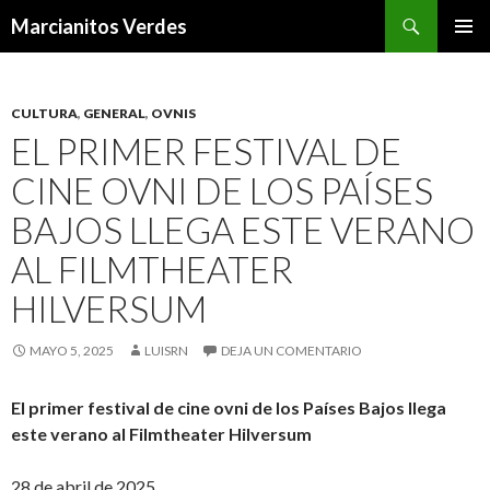
Buscar
Marcianitos Verdes
SALTAR
MENÚ
AL
PRINCI
CONTENIDO
CULTURA
,
GENERAL
,
OVNIS
EL PRIMER FESTIVAL DE
CINE OVNI DE LOS PAÍSES
BAJOS LLEGA ESTE VERANO
AL FILMTHEATER
HILVERSUM
MAYO 5, 2025
LUISRN
DEJA UN COMENTARIO
El primer festival de cine ovni de los Países Bajos llega
este verano al Filmtheater Hilversum
28 de abril de 2025