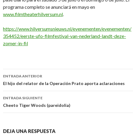
programa completo se anunciará en mayo en
www.filmtheaterhilversum.nl
.
https://www.hilversumsnieuws.nl/evenementen/evenementen/
354452/eerste-ufo-filmfestival-van-nederland-landt-deze-
zomer-in-fil
Navegación
ENTRADA ANTERIOR
de
El hijo del relator de la Operación Prato aporta aclaraciones
entradas
ENTRADA SIGUIENTE
Cheeto Tiger Woods (pareidolia)
DEJA UNA RESPUESTA