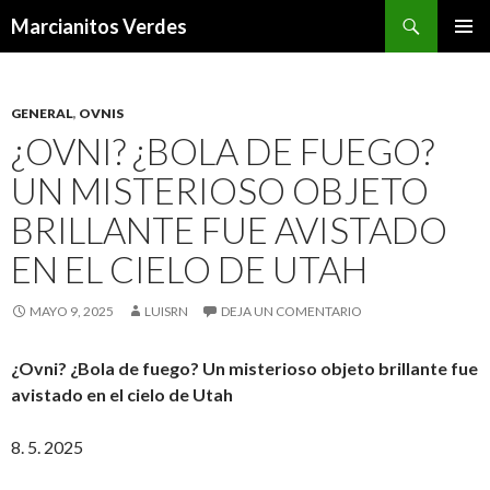
Buscar
Marcianitos Verdes
SALTAR
MENÚ
AL
PRINCI
CONTENIDO
GENERAL
,
OVNIS
¿OVNI? ¿BOLA DE FUEGO?
UN MISTERIOSO OBJETO
BRILLANTE FUE AVISTADO
EN EL CIELO DE UTAH
MAYO 9, 2025
LUISRN
DEJA UN COMENTARIO
¿Ovni? ¿Bola de fuego? Un misterioso objeto brillante fue
avistado en el cielo de Utah
8. 5. 2025