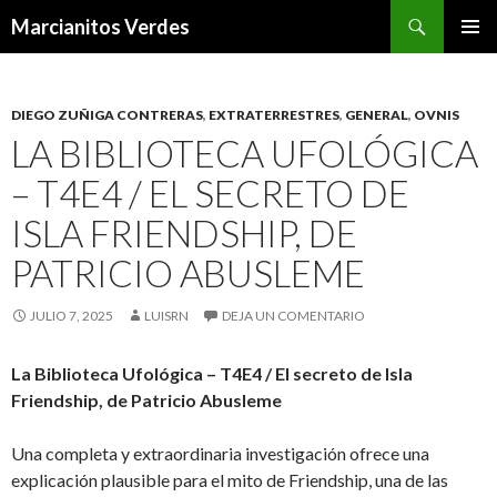
Buscar
Marcianitos Verdes
SALTAR
MENÚ
AL
PRINCI
CONTENIDO
DIEGO ZUÑIGA CONTRERAS
,
EXTRATERRESTRES
,
GENERAL
,
OVNIS
LA BIBLIOTECA UFOLÓGICA
– T4E4 / EL SECRETO DE
ISLA FRIENDSHIP, DE
PATRICIO ABUSLEME
JULIO 7, 2025
LUISRN
DEJA UN COMENTARIO
La Biblioteca Ufológica – T4E4 / El secreto de Isla
Friendship, de Patricio Abusleme
Una completa y extraordinaria investigación ofrece una
explicación plausible para el mito de Friendship, una de las