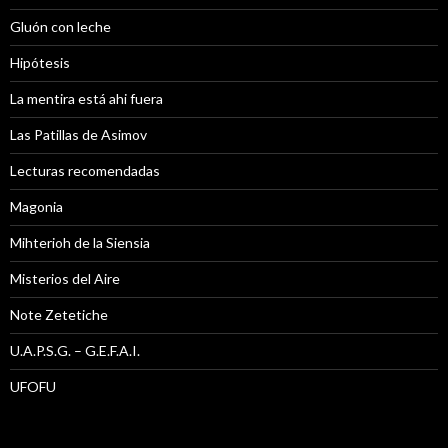
Gluón con leche
Hipótesis
La mentira está ahi fuera
Las Patillas de Asimov
Lecturas recomendadas
Magonia
Mihterioh de la Siensia
Misterios del Aire
Note Zetetiche
U.A.P.S.G. – G.E.F.A.I.
UFOFU