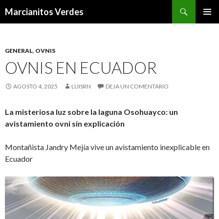
Buscar
Marcianitos Verdes
SALTAR
MENÚ
AL
PRINCI
CONTENIDO
GENERAL
,
OVNIS
OVNIS EN ECUADOR
AGOSTO 4, 2025
LUISRN
DEJA UN COMENTARIO
La misteriosa luz sobre la laguna Osohuayco: un
avistamiento ovni sin explicación
Montañista Jandry Mejía vive un avistamiento inexplicable en
Ecuador