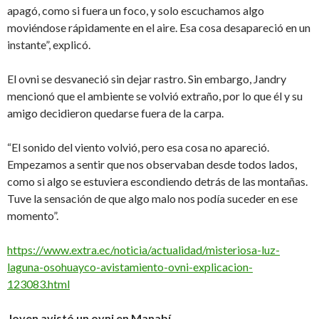
apagó, como si fuera un foco, y solo escuchamos algo
moviéndose rápidamente en el aire. Esa cosa desapareció en un
instante”, explicó.
El ovni se desvaneció sin dejar rastro. Sin embargo, Jandry
mencionó que el ambiente se volvió extraño, por lo que él y su
amigo decidieron quedarse fuera de la carpa.
“El sonido del viento volvió, pero esa cosa no apareció.
Empezamos a sentir que nos observaban
desde todos lados,
como si algo se estuviera escondiendo detrás de las montañas.
Tuve la sensación de que algo malo nos podía suceder en ese
momento”.
https://www.extra.ec/noticia/actualidad/misteriosa-luz-
laguna-osohuayco-avistamiento-ovni-explicacion-
123083.html
Joven avistó un ovni en Manabí