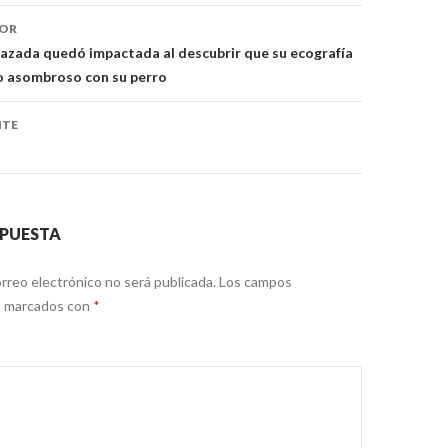
ón
IOR
azada quedó impactada al descubrir que su ecografía
o asombroso con su perro
NTE
SPUESTA
rreo electrónico no será publicada.
Los campos
án marcados con
*