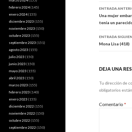
marzo 2024
(155)
Navegaci
febrero 2024
(145)
ENTRADA ANTER
de
enero 2024
(155)
Una mujer embar
diciembre 2023
(155)
tenía un parecid
entradas
noviembre 2023
(150)
octubre 2023
(155)
ENTRADA SIGUIE
septiembre 2023
(151)
Mona Lisa (418)
agosto 2023
(155)
julio 2023
(150)
junio 2023
(150)
DEJA UNA RE
mayo 2023
(155)
abril 2023
(150)
Tu dirección de co
marzo 2023
(155)
obligatorios est
febrero 2023
(140)
enero 2023
(155)
Comentario
*
diciembre 2022
(155)
noviembre 2022
(150)
octubre 2022
(155)
septiembre 2022
(150)