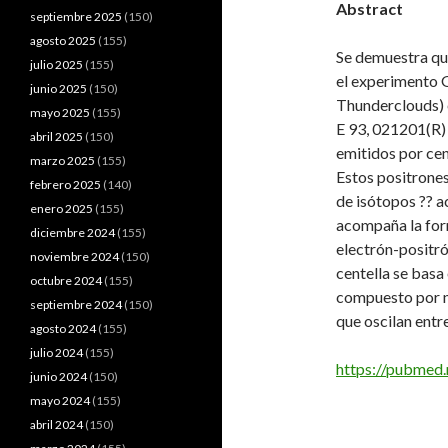
Abstract
septiembre 2025
(150)
agosto 2025
(155)
Se demuestra que
julio 2025
(155)
el experiment
junio 2025
(150)
Thunderclouds) e
mayo 2025
(155)
E 93, 021201(R)
abril 2025
(150)
emitidos por cen
marzo 2025
(155)
Estos positrones
febrero 2025
(140)
de isótopos ?? a
enero 2025
(155)
acompaña la form
diciembre 2024
(155)
electrón-positr
noviembre 2024
(150)
centella se basa
octubre 2024
(155)
compuesto por n
septiembre 2024
(150)
que oscilan entre
agosto 2024
(155)
julio 2024
(155)
https://pubmed.
junio 2024
(150)
mayo 2024
(155)
abril 2024
(150)