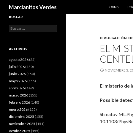
SALTAR AL CO
Buscar
Marcianitos Verdes
OVNIS
FO
BUSCAR
Buscar:
DIVULGACIÓN CI
EL MIS
ARCHIVOS
CENTEL
agosto 2026
(25)
julio 2026
(150)
NOVIEMBRE 3, 2
junio 2026
(150)
mayo 2026
(155)
El misterio de l
abril 2026
(149)
marzo 2026
(155)
Possible detect
febrero 2026
(140)
enero 2026
(155)
Shmatov ML.Phys
diciembre 2025
(155)
10.1103/PhysR
noviembre 2025
(151)
octubre 2025
(155)