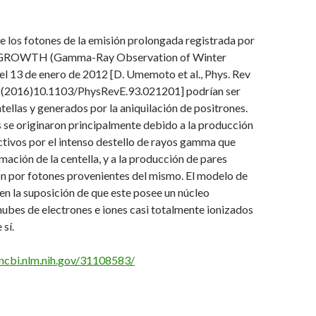
 los fotones de la emisión prolongada registrada por
o GROWTH (Gamma-Ray Observation of Winter
l 13 de enero de 2012 [D. Umemoto et al., Phys. Rev
 (2016)10.1103/PhysRevE.93.021201] podrían ser
tellas y generados por la aniquilación de positrones.
 se originaron principalmente debido a la producción
ctivos por el intenso destello de rayos gamma que
ación de la centella, y a la producción de pares
ón por fotones provenientes del mismo. El modelo de
 en la suposición de que este posee un núcleo
ubes de electrones e iones casi totalmente ionizados
 sí.
ncbi.nlm.nih.gov/31108583/