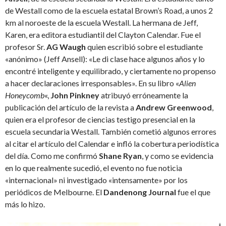
de Westall como de la escuela estatal Brown’s Road, a unos 2
km al noroeste de la escuela Westall. La hermana de Jeff,
Karen, era editora estudiantil del Clayton Calendar. Fue el
profesor Sr.
AG Waugh
quien escribió sobre el estudiante
«anónimo» (Jeff Ansell): «Le di clase hace algunos años y lo
encontré inteligente y equilibrado, y ciertamente no propenso
a hacer declaraciones irresponsables». En su libro «
Alien
Honeycomb
«,
John Pinkney
atribuyó erróneamente la
publicación del artículo de la revista a
Andrew Greenwood
,
quien era el profesor de ciencias testigo presencial en la
escuela secundaria Westall. También cometió algunos errores
al citar el artículo del Calendar e infló la cobertura periodística
del día. Como me confirmó
Shane Ryan
, y como se evidencia
en lo que realmente sucedió, el evento no fue noticia
«internacional» ni investigado «intensamente» por los
periódicos de Melbourne. El
Dandenong Journal
fue el que
más lo hizo.