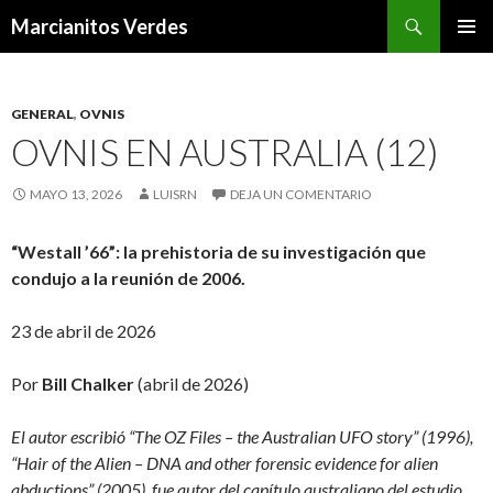
Buscar
Marcianitos Verdes
SALTAR
MENÚ
AL
PRINCI
CONTENIDO
GENERAL
,
OVNIS
OVNIS EN AUSTRALIA (12)
MAYO 13, 2026
LUISRN
DEJA UN COMENTARIO
“Westall ’66”: la prehistoria de su investigación que
condujo a la reunión de 2006.
23 de abril de 2026
Por
Bill Chalker
(abril de 2026)
El autor escribió “The OZ Files – the Australian UFO story” (1996),
“Hair of the Alien – DNA and other forensic evidence for alien
abductions” (2005), fue autor del capítulo australiano del estudio