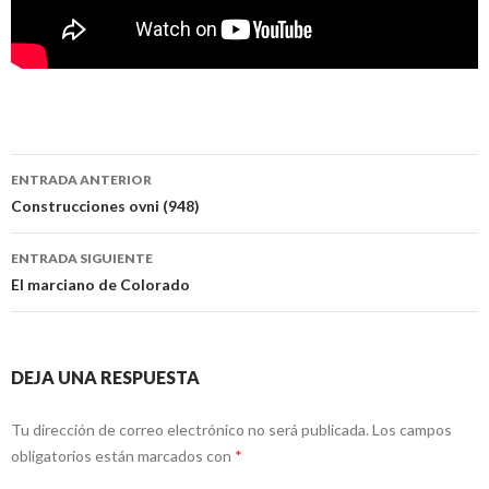
Navegación
ENTRADA ANTERIOR
de
Construcciones ovni (948)
entradas
ENTRADA SIGUIENTE
El marciano de Colorado
DEJA UNA RESPUESTA
Tu dirección de correo electrónico no será publicada.
Los campos
obligatorios están marcados con
*