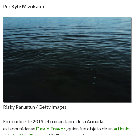
Por
Kyle Mizokami
Rizky Panuntun / Getty Images
En octubre de 2019, el comandante de la Armada
estadounidense
David Fravor
, quien fue objeto de un
artículo