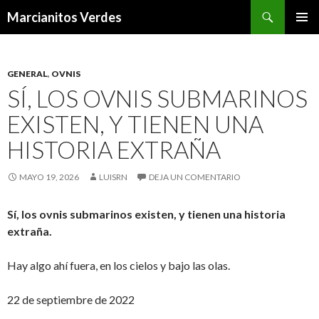
Buscar
Marcianitos Verdes
SALTAR
MENÚ
AL
PRINCI
CONTENIDO
GENERAL
,
OVNIS
SÍ, LOS OVNIS SUBMARINOS
EXISTEN, Y TIENEN UNA
HISTORIA EXTRAÑA
MAYO 19, 2026
LUISRN
DEJA UN COMENTARIO
Sí, los ovnis submarinos existen, y tienen una historia
extraña.
Hay algo ahí fuera, en los cielos y bajo las olas.
22 de septiembre de 2022