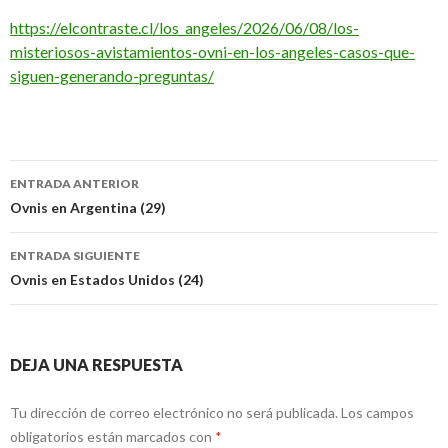
https://elcontraste.cl/los_angeles/2026/06/08/los-
misteriosos-avistamientos-ovni-en-los-angeles-casos-que-
siguen-generando-preguntas/
Navegación
ENTRADA ANTERIOR
de
Ovnis en Argentina (29)
entradas
ENTRADA SIGUIENTE
Ovnis en Estados Unidos (24)
DEJA UNA RESPUESTA
Tu dirección de correo electrónico no será publicada.
Los campos
obligatorios están marcados con
*