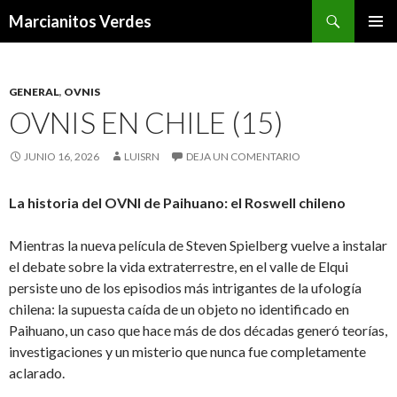
Buscar
Marcianitos Verdes
SALTAR
MENÚ
AL
PRINCI
CONTENIDO
GENERAL
,
OVNIS
OVNIS EN CHILE (15)
JUNIO 16, 2026
LUISRN
DEJA UN COMENTARIO
La historia del OVNI de Paihuano: el Roswell chileno
Mientras la nueva película de Steven Spielberg vuelve a instalar
el debate sobre la vida extraterrestre, en el valle de Elqui
persiste uno de los episodios más intrigantes de la ufología
chilena: la supuesta caída de un objeto no identificado en
Paihuano, un caso que hace más de dos décadas generó teorías,
investigaciones y un misterio que nunca fue completamente
aclarado.