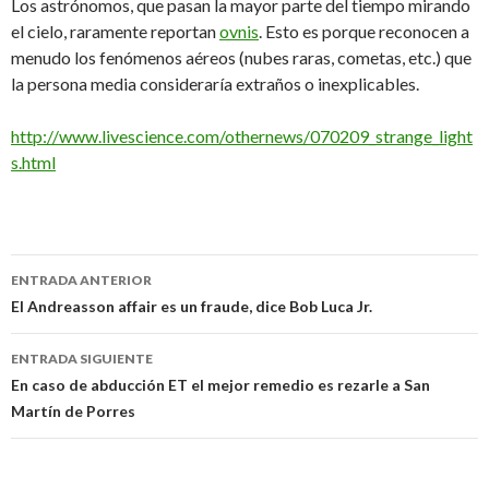
Los astrónomos, que pasan la mayor parte del tiempo mirando
el cielo, raramente reportan
ovnis
. Esto es porque reconocen a
menudo los fenómenos aéreos (nubes raras, cometas, etc.) que
la persona media consideraría extraños o inexplicables.
http://www.livescience.com/othernews/070209_strange_light
s.html
Navegación
ENTRADA ANTERIOR
de
El Andreasson affair es un fraude, dice Bob Luca Jr.
entradas
ENTRADA SIGUIENTE
En caso de abducción ET el mejor remedio es rezarle a San
Martín de Porres