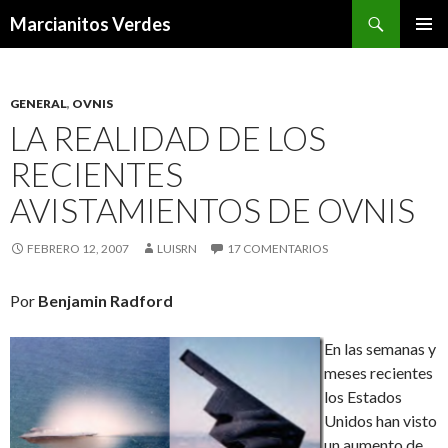
Buscar
Marcianitos Verdes
SALTAR
MENÚ
AL
PRINCI
CONTENIDO
GENERAL
,
OVNIS
LA REALIDAD DE LOS
RECIENTES
AVISTAMIENTOS DE OVNIS
FEBRERO 12, 2007
LUISRN
17 COMENTARIOS
Por
Benjamin Radford
En las semanas y
meses recientes
los Estados
Unidos han visto
un aumento de