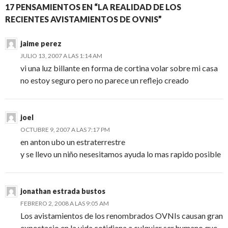
17 PENSAMIENTOS EN “LA REALIDAD DE LOS
RECIENTES AVISTAMIENTOS DE OVNIS”
jaime perez
JULIO 13, 2007 A LAS 1:14 AM
vi una luz billante en forma de cortina volar sobre mi casa
no estoy seguro pero no parece un reflejo creado
joel
OCTUBRE 9, 2007 A LAS 7:17 PM
en anton ubo un estraterrestre
y se llevo un niño nesesitamos ayuda lo mas rapido posible
jonathan estrada bustos
FEBRERO 2, 2008 A LAS 9:05 AM
Los avistamientos de los renombrados OVNIs causan gran
expectacio en la vida cotidiana a culquier ser humano que